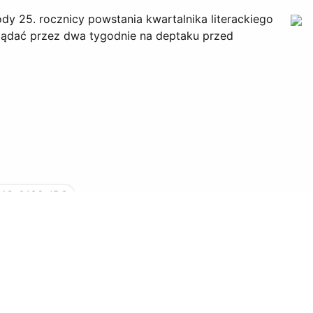
dy 25. rocznicy powstania kwartalnika literackiego
glądać przez dwa tygodnie na deptaku przed
Następna str
Następna