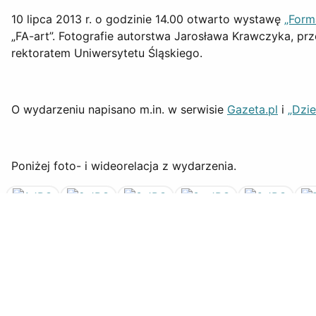
10 lipca 2013 r. o godzinie 14.00 otwarto wystawę
„Form
„FA-art”. Fotografie autorstwa Jarosława Krawczyka, p
rektoratem Uniwersytetu Śląskiego.
O wydarzeniu napisano m.in. w serwisie
Gazeta.pl
i
„Dzi
Poniżej foto- i wideorelacja z wydarzenia.
Poprzednia strona: „FA-art” ma 25 lat. Jak świętujemy?
Poprzednia