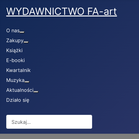
WYDAWNICTWO FA-art
O nas
Więcej o: O nas
Zakupy
Więcej o: Zakupy
Książki
E-booki
Kwartalnik
Muzyka
Więcej o: Muzyka
Aktualności
Więcej o: Aktualności
Działo się