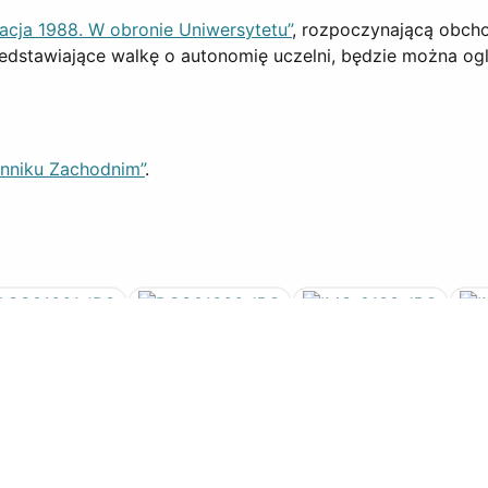
acja 1988. W obronie Uniwersytetu”
, rozpoczynającą obcho
rzedstawiające walkę o autonomię uczelni, będzie można o
enniku Zachodnim”
.