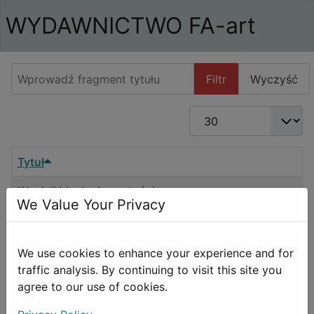
WYDAWNICTWO FA-art
Wprowadź fragment tytułu
Filtr
Wyczyść
Pokaż #
Tytuł
W misji idealnej czystości
We Value Your Privacy
We use cookies to enhance your experience and for
traffic analysis. By continuing to visit this site you
agree to our use of cookies.