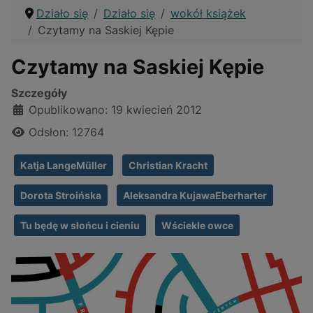
Działo się
Działo się
wokół książek
Czytamy na Saskiej Kępie
Czytamy na Saskiej Kępie
Szczegóły
Opublikowano: 19 kwiecień 2012
Odsłon: 12764
Katja LangeMüller
Christian Kracht
Dorota Stroińska
Aleksandra KujawaEberharter
Tu będę w słońcu i cieniu
Wściekłe owce