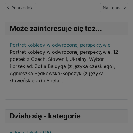
Poprzednia strona: 100 wierszy w Krakowie
Następna strona
Poprzednia
Następna
Może zainteresuje cię też...
Portret kobiecy w odwróconej perspektywie
Portret kobiecy w odwróconej perspektywie. 12
poetek z Czech, Słowenii, Ukrainy. Wybór
i przekład: Zofia Bałdyga (z języka czeskiego),
Agnieszka Będkowska-Kopczyk (z języka
słoweńskiego) i Aneta...
Działo się - kategorie
w kwartalniku (18)