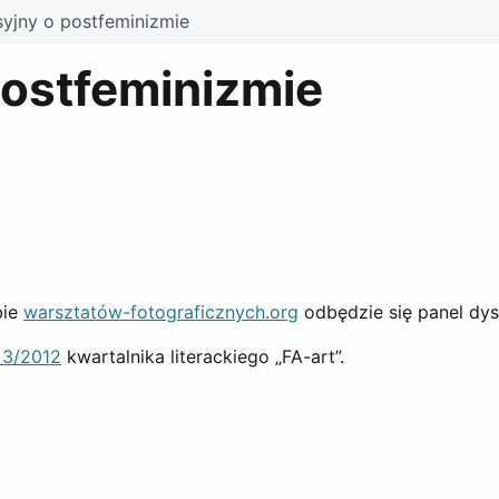
syjny o postfeminizmie
postfeminizmie
bie
warsztatów-fotograficznych.org
odbędzie się panel dy
. 3/2012
kwartalnika literackiego „FA-art”.