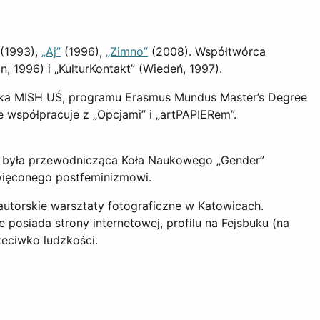
 (1993),
„Aj”
(1996),
„Zimno”
(2008). Współtwórca
n, 1996) i „KulturKontakt” (Wiedeń, 1997).
entka MISH UŚ, programu Erasmus Mundus Master’s Degree
e współpracuje z „Opcjami” i „artPAPIERem”.
i i była przewodnicząca Koła Naukowego „Gender”
więconego postfeminizmowi.
 autorskie warsztaty fotograficzne w Katowicach.
 posiada strony internetowej, profilu na Fejsbuku (na
zeciwko ludzkości.