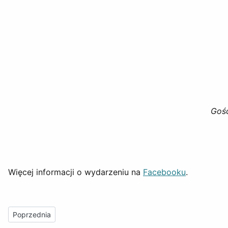
Gośc
Więcej informacji o wydarzeniu na
Facebooku
.
Poprzednia strona: Akademicki Dzień Kobiet
Poprzednia