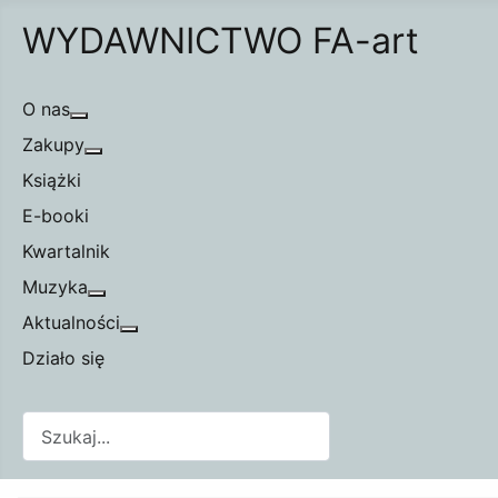
WYDAWNICTWO FA-art
O nas
Więcej o: O nas
Zakupy
Więcej o: Zakupy
Książki
E-booki
Kwartalnik
Muzyka
Więcej o: Muzyka
Aktualności
Więcej o: Aktualności
Działo się