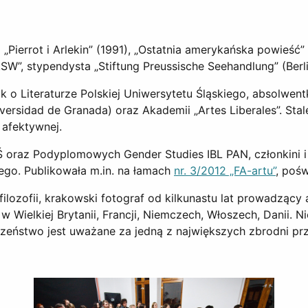
i „Pierrot i Arlekin” (1991), „Ostatnia amerykańska powieść”
t.SW”, stypendysta „Stiftung Preussische Seehandlung” (Berli
auk o Literaturze Polskiej Uniwersytetu Śląskiego, absolw
versidad de Granada) oraz Akademii „Artes Liberales”. Stal
afektywnej.
ej UŚ oraz Podyplomowych Gender Studies IBL PAN, członkin
iego. Publikowała m.in. na łamach
nr. 3/2012 „FA-artu”
, poś
 filozofii, krakowski fotograf od kilkunastu lat prowadzący
ielkiej Brytanii, Francji, Niemczech, Włoszech, Danii. Nie
eczeństwo jest uważane za jedną z największych zbrodni pr