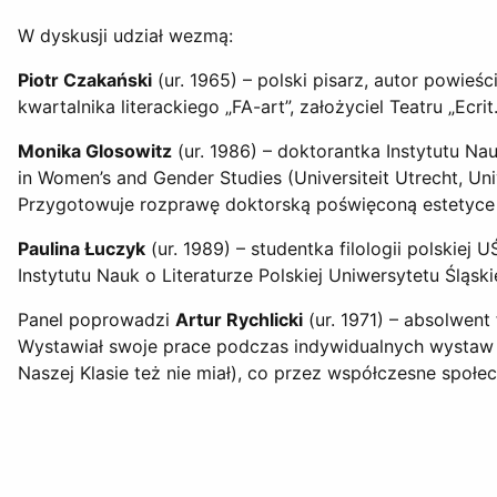
W dyskusji udział wezmą:
Piotr Czakański
(ur. 1965) – polski pisarz, autor powieśc
kwartalnika literackiego „FA-art”, założyciel Teatru „Ecri
Monika Glosowitz
(ur. 1986) – doktorantka Instytutu N
in Women’s and Gender Studies (Universiteit Utrecht, Uni
Przygotowuje rozprawę doktorską poświęconą estetyce 
Paulina Łuczyk
(ur. 1989) – studentka filologii polski
Instytutu Nauk o Literaturze Polskiej Uniwersytetu Śląsk
Panel poprowadzi
Artur Rychlicki
(ur. 1971) – absolwent
Wystawiał swoje prace podczas indywidualnych wystaw w W
Naszej Klasie też nie miał), co przez współczesne społ