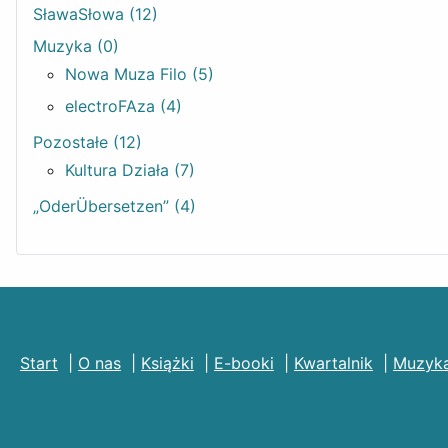
SławaSłowa (12)
Muzyka (0)
Nowa Muza Filo (5)
electroFAza (4)
Pozostałe (12)
Kultura Działa (7)
„OderÜbersetzen” (4)
Start
|
O nas
|
Książki
|
E-booki
|
Kwartalnik
|
Muzyk