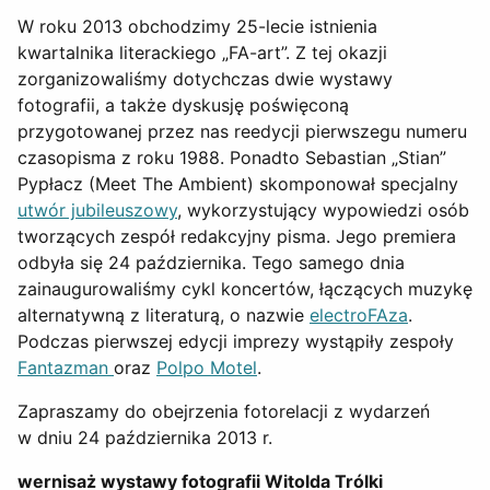
W roku 2013 obchodzimy 25-lecie istnienia
kwartalnika literackiego „FA-art”. Z tej okazji
zorganizowaliśmy dotychczas dwie wystawy
fotografii, a także dyskusję poświęconą
przygotowanej przez nas reedycji pierwszegu numeru
czasopisma z roku 1988. Ponadto Sebastian „Stian”
Pypłacz (Meet The Ambient) skomponował specjalny
utwór jubileuszowy
, wykorzystujący wypowiedzi osób
tworzących zespół redakcyjny pisma. Jego premiera
odbyła się 24 października. Tego samego dnia
zainaugurowaliśmy cykl koncertów, łączących muzykę
alternatywną z literaturą, o nazwie
electroFAza
.
Podczas pierwszej edycji imprezy wystąpiły zespoły
Fantazman
oraz
Polpo Motel
.
Zapraszamy do obejrzenia fotorelacji z wydarzeń
w dniu 24 października 2013 r.
wernisaż wystawy fotografii Witolda Trólki