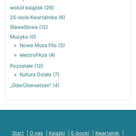
wokół książek (26)
25-lecie Kwartalnika (6)
SławaSłowa (12)
Muzyka (0)
Nowa Muza Filo (5)
electroFAza (4)
Pozostałe (12)
Kultura Działa (7)
„OderÜbersetzen” (4)
Start
|
O nas
|
Książki
|
E-booki
|
Kwartalnik
|