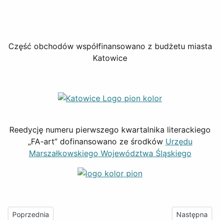
Część obchodów współfinansowano z budżetu miasta
Katowice
Reedycję numeru pierwszego kwartalnika literackiego
„FA-art” dofinansowano ze środków
Urzędu
Marszałkowskiego Województwa Śląskiego
Poprzednia strona: 25-lecie „FA-artu” - grudzień 2013
Następna stro
Poprzednia
Następna