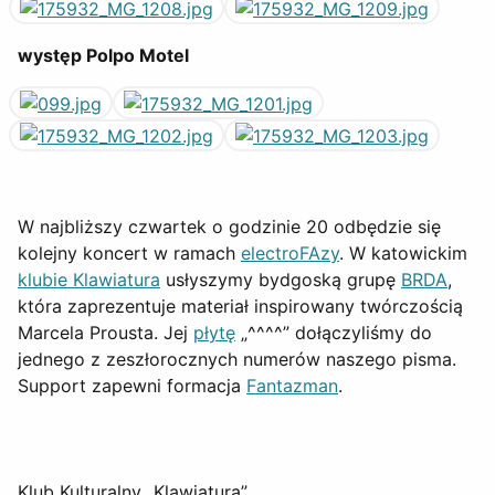
występ Polpo Motel
W najbliższy czwartek o godzinie 20 odbędzie się
kolejny koncert w ramach
electroFAzy
. W katowickim
klubie Klawiatura
usłyszymy bydgoską grupę
BRDA
,
która zaprezentuje materiał inspirowany twórczością
Marcela Prousta. Jej
płytę
„^^^^” dołączyliśmy do
jednego z zeszłorocznych numerów naszego pisma.
Support zapewni formacja
Fantazman
.
Klub Kulturalny „Klawiatura”