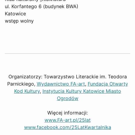
ul. Korfantego 6 (budynek BWA)
Katowice
wstęp wolny
Organizatorzy: Towarzystwo Literackie im. Teodora
Parnickiego,
Wydawnictwo FA-art
,
Fundacja Otwarty
Kod Kultury
,
Instytucja Kultury Katowice Miasto
Ogrodów
Więcej informacji:
www.FA-art.pl/25lat
www.facebook.com/25LatKwartalnika