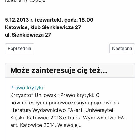
5.12.2013 r. (czwartek), godz. 18.00
Katowice, klub Sienkiewicza 27
ul. Sienkiewicza 27
Poprzednia strona: Ekonomia i literatura. „FA-art” na Wydziale F
Następna stro
Poprzednia
Następna
Może zainteresuje cię też...
Prawo krytyki
Krzysztof Uniłowski: Prawo krytyki. O
nowoczesnym i ponowoczesnym pojmowaniu
literatury.Wydawnictwo FA-art. Uniwersytet
Śląski. Katowice 2013.e-book: Wydawnictwo FA-
art. Katowice 2014. W swojej...