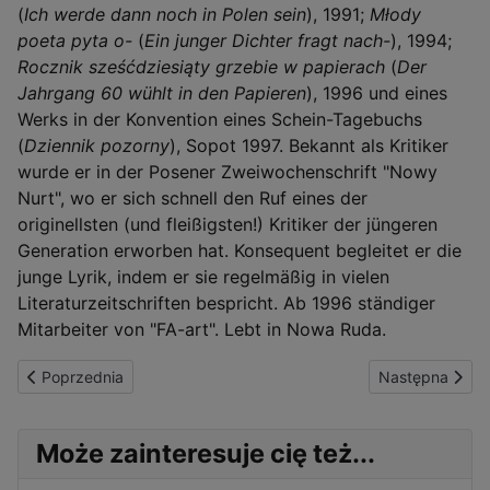
(
Ich werde dann noch in Polen sein
), 1991;
Młody
poeta pyta o-
(
Ein junger Dichter fragt nach-
), 1994;
Rocznik sześćdziesiąty grzebie w papierach
(
Der
Jahrgang 60 wühlt in den Papieren
), 1996 und eines
Werks in der Konvention eines Schein-Tagebuchs
(
Dziennik pozorny
), Sopot 1997. Bekannt als Kritiker
wurde er in der Posener Zweiwochenschrift "Nowy
Nurt", wo er sich schnell den Ruf eines der
originellsten (und fleißigsten!) Kritiker der jüngeren
Generation erworben hat. Konsequent begleitet er die
junge Lyrik, indem er sie regelmäßig in vielen
Literaturzeitschriften bespricht. Ab 1996 ständiger
Mitarbeiter von "FA-art". Lebt in Nowa Ruda.
Poprzednia strona: Zigarettenpausen
Następna stron
Poprzednia
Następna
Może zainteresuje cię też...