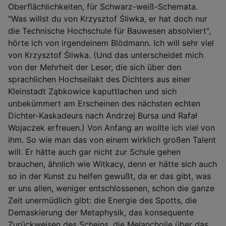
Oberflächlichkeiten, für Schwarz-weiß-Schemata.
"Was willst du von Krzysztof Śliwka, er hat doch nur
die Technische Hochschule für Bauwesen absolviert",
hörte ich von irgendeinem Blödmann. Ich will sehr viel
von Krzysztof Śliwka. (Und das unterscheidet mich
von der Mehrheit der Leser, die sich über den
sprachlichen Hochseilakt des Dichters aus einer
Kleinstadt Ząbkowice kaputtlachen und sich
unbekümmert am Erscheinen des nächsten echten
Dichter-Kaskadeurs nach Andrzej Bursa und Rafał
Wojaczek erfreuen.) Von Anfang an wollte ich viel von
ihm. So wie man das von einem wirklich großen Talent
will. Er hätte auch gar nicht zur Schule gehen
brauchen, ähnlich wie Witkacy, denn er hätte sich auch
so in der Kunst zu helfen gewußt, da er das gibt, was
er uns allen, weniger entschlossenen, schon die ganze
Zeit unermüdlich gibt: die Energie des Spotts, die
Demaskierung der Metaphysik, das konsequente
Zurückweisen des Scheins, die Melancholie über das