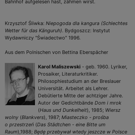
Bahnhof aufgelesen hast, zähmen wirst.
Krzysztof Śliwka:
Niepogoda dla kangura (Schlechtes
Wetter für das Känguruh)
. Bydgoszcz: Instytut
Wydawniczy "Świadectwo" 1996.
Aus dem Polnischen von Bettina Eberspächer
Karol Maliszewski
- geb. 1960. Lyriker,
Prosaiker, Literaturkritiker.
Philosophiestudium an der Breslauer
Universität. Arbeitet als Lehrer.
Debütierte Mitte der achtziger Jahre.
Autor der Gedichtbände
Dom i mrok
(
Haus und Dunkelheit
), 1985;
Wiersz
wolny
(
Blankvers
), 1987;
Miasteczko - prośba
o przestrzeń
(
Das Städtchen - eine Bitte um
Raum
),1988;
Będę przebywał wtedy jeszcze w Polsce