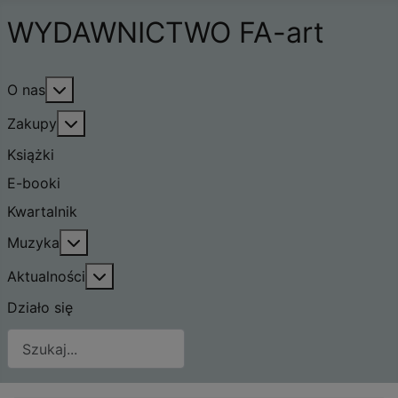
WYDAWNICTWO FA-art
Więcej o: O nas
O nas
Więcej o: Zakupy
Zakupy
Książki
E-booki
Kwartalnik
Więcej o: Muzyka
Muzyka
Więcej o: Aktualności
Aktualności
Działo się