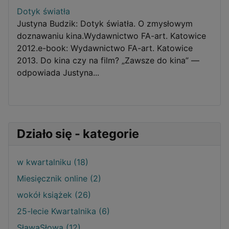
Dotyk światła
Justyna Budzik: Dotyk światła. O zmysłowym
doznawaniu kina.Wydawnictwo FA-art. Katowice
2012.e-book: Wydawnictwo FA-art. Katowice
2013. Do kina czy na film? „Zawsze do kina” —
odpowiada Justyna...
Działo się - kategorie
w kwartalniku (18)
Miesięcznik online (2)
wokół książek (26)
25-lecie Kwartalnika (6)
SławaSłowa (12)