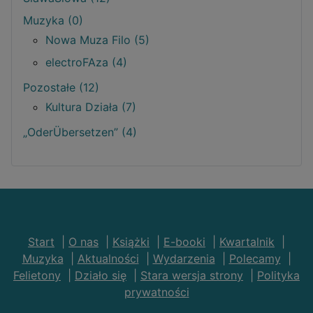
Muzyka (0)
Nowa Muza Filo (5)
electroFAza (4)
Pozostałe (12)
Kultura Działa (7)
„OderÜbersetzen” (4)
Start
|
O nas
|
Książki
|
E-booki
|
Kwartalnik
|
Muzyka
|
Aktualności
|
Wydarzenia
|
Polecamy
|
Felietony
|
Działo się
|
Stara wersja strony
|
Polityka
prywatności