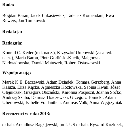
Rada:
Bogdan Baran, Jacek Łukasiewicz, Tadeusz Komendant, Ewa
Rewers, Jan Tomkowski
Redakcja:
Redagują
:
Konrad C. Kęder (red. nacz.), Krzysztof Uniłowski (z-ca red.
nacz.), Marta Baron, Piotr Gorliński-Kucik, Małgorzata
Nadwadowska, Dawid Matuszek, Robert Ostaszewski
Współpracują:
Marek K.E. Baczewski, Adam Dziadek, Tomasz Gerszberg, Anna
Kałuża, Eliza Kącka, Agnieszka Kozłowska, Sabina Kwak, Józef
Olejniczak, Grzegorz Olszański, Karolina Pospiszil, Joanna Soćko,
Andrzej Szuba, Dariusz Tkaczewski, Grzegorz Tomicki, Adam
Ubertowski, Isabelle Vonlanthen, Andreas Volk, Anna Węgrzyniak
Recenzenci w roku 2013:
dr hab. Arkadiusz Bagłajewski, prof. UŚ dr hab. Ryszard Koziołek,