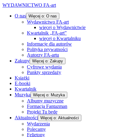
WYDAWNICTWO FA-art
O nas
Więcej o: O nas
Wydawnictwo FA-art
więcej o Wydawnictwie
Kwartalnik „FA-art”
więcej o Kwartalniku
Informacje dla autorów
Polityka prywatności
Autorzy FA-artu
Zakupy
Więcej o: Zakupy
Cyfrowe wydania
Punkty sprzedaży
Książki
E-booki
Kwartalnik
Muzyka
Więcej o: Muzyka
Albumy muzyczne
Formacja Fantazman
Projekt Tu będę
Aktualności
Więcej o: Aktualności
Wydarzenia
Polecamy
Felietony