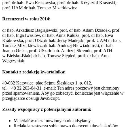
prof. dr hab. Ewa Krasowska, prof. dr hab. Krzysztof Krasuski,
prof. UAM dr hab. Tomasz Mizerkiewicz
Recenzenci w roku 2014:
dr hab. Arkadiusz Bagłajewski, prof. dr hab. Adam Dziadek, prof.
dr hab. Inga Iwasiów, dr hab. Anna Kałuża, prof. dr hab. Ewa
Krakowska, prof. USz dr hab. Jerzy Madejski, prof. UAM dr hab.
Tomasz Mizerkiewicz, dr hab. Andrzej Niewiadomski, dr hab.
Joanna Orska, prof. USz dr hab. Andrzej Skrendo, prof. ATH
w Bielsku-Białej dr hab. Tomasz Stępień, prof. dr hab. Anna
Węgrzyniak
Kontakt z redakcją kwartalnika:
40-032 Katowice, plac Sejmu Śląskiego 1, p. 012,
tel. +48 32 203-64-31, e-mail:
Ten adres pocztowy jest chroniony
przed spamowaniem. Aby go zobaczyć, konieczne jest włączenie w
przeglądarce obsługi JavaScript.
Zasady współpracy z potencjalnymi autorami:
Materiałów niezamówionych nie odsyłamy.
Redakcja zastrzega sobie prawo do ewentualnych skrótów