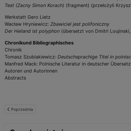
Test (Zacny Simon Korach)
(fragment) (przełożyli Krzysz
Werkstatt Gero Lietz
Wacław Hryniewicz:
Zbawiciel jest polifoniczny
Der Heiland ist polyphon
(übersetzt von Dmitri Loujinsk
Chronikund Bibliographisches
Chronik
Tomasz Szubiakiewicz:
Deutschsprachige Titel in polnis
Manfred Mack: Polnische Literatur in deutscher Überset
Autoren und Autorinnen
Abstracts
Poprzednia strona: OderÜbersetzen nr 3 (2012)
Poprzednia