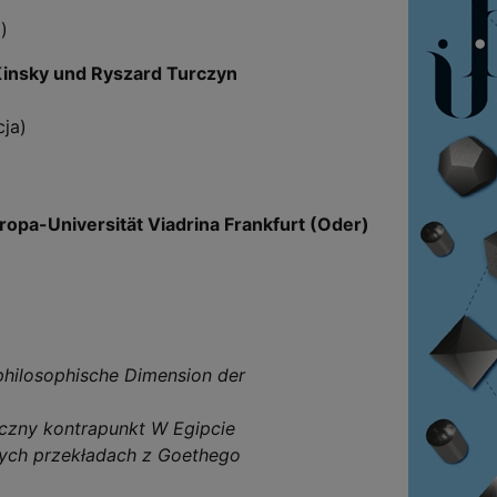
)
Kinsky und Ryszard Turczyn
ja)
ropa-Universität Viadrina Frankfurt (Oder)
philosophische Dimension der
iczny kontrapunkt W Egipcie
nych przekładach z Goethego