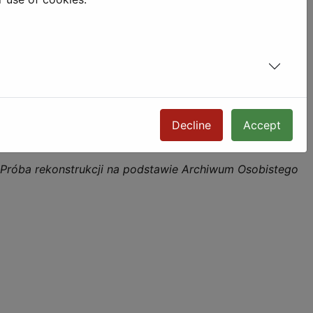
Krystyna Krzemieniowa)
Decline
Accept
. Próba rekonstrukcji na podstawie Archiwum Osobistego