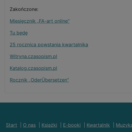
Zakończone:
Miesięcznik „FA-art online"
Tu będę
25 rocznica powstania kwartalnika
Witryna.czasopism.pl
Katalog.czasopism.pl
Rocznik „OderÜbersetzen”
Start
|
O nas
|
Książki
|
E-booki
|
Kwartalnik
|
Muzyk