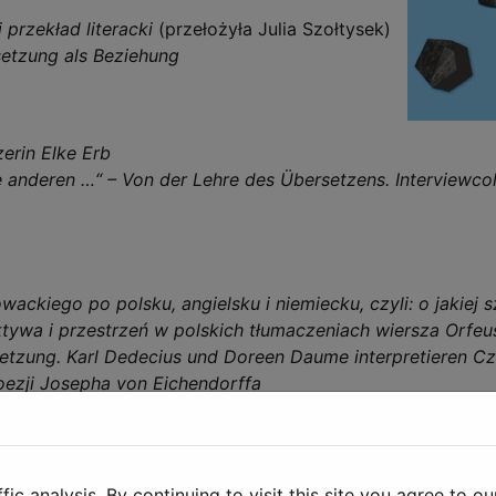
przekład literacki
(przełożyła Julia Szołtysek)
setzung als Beziehung
zerin Elke Erb
anderen …“ – Von der Lehre des Übersetzens. Interviewcol
kiego po polsku, angielsku i niemiecku, czyli: o jakiej 
tywa i przestrzeń w polskich tłumaczeniach wiersza Orfeu
etzung. Karl Dedecius und Doreen Daume interpretieren C
ezji Josepha von Eichendorffa
c analysis. By continuing to visit this site you agree to ou