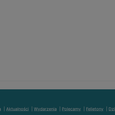
a
|
Aktualności
|
Wydarzenia
|
Polecamy
|
Felietony
|
Dzi