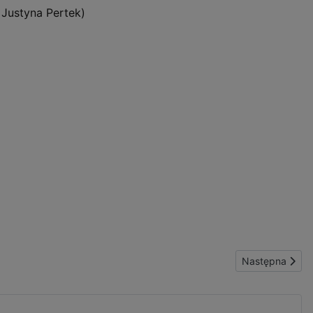
 Justyna Pertek)
Następna stron
Następna