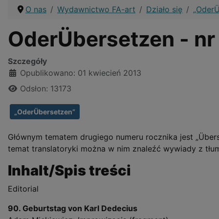
O nas
Wydawnictwo FA-art
Działo się
„OderÜ
OderÜbersetzen - nr 
Szczegóły
Opublikowano: 01 kwiecień 2013
Odsłon: 13173
„OderÜbersetzen”
Głównym tematem drugiego numeru rocznika jest „Überse
temat translatoryki można w nim znaleźć wywiady z tłum
Inhalt/Spis treści
Editorial
90. Geburtstag von Karl Dedecius