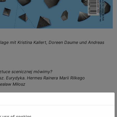
lage mit Kristina Kallert, Doreen Daume und Andreas
sztuce scenicznej mówimy?
sz. Eurydyka. Hermes Rainera Marii Rilkego
zesław Miłosz
r use of cookies.