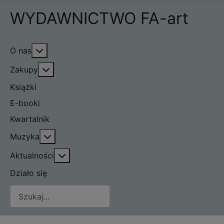
WYDAWNICTWO FA-art
Więcej o: O nas
O nas
Więcej o: Zakupy
Zakupy
Książki
E-booki
Kwartalnik
Więcej o: Muzyka
Muzyka
Więcej o: Aktualności
Aktualności
Działo się