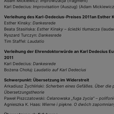
Adam Mickiewicz:
Improwizacja
(fragment)
Karl Dedecius:
Improvisation
(Auszug) (Adam Mickiewicz
Verleihung des Karl-Dedecius-Preises 2011an Esther 
Esther Kinsky:
Dankesrede
Beata Stasińska:
Esther Kinsky – ścieżki tłumacza
(laudac
Ryszard Turczyn:
Dankesrede
Tim Staffel:
Laudatio
Verleihung der Ehrendoktorwürde an Karl Dedecius
Eu
2011
Karl Dedecius:
Dankesrede
Bożena Chołuj:
Laudatio auf Karl Dedecius
Schwerpunkt: Übersetzung im Widerstreit
Arkadiusz Żychliński:
Scherben eines Gefäßes. Über die 
Übersetzungstheorie
Paweł Piszczatowski:
Celanowska „fuga życia” – polifon
Agnieszka K. Haas:
Wierne i piękne. O dwóch zapomnia