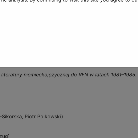
ie światowym. W drodze do translational turn
(przełożyła 
schland des 18. Jahrhunderts
etzen von Sachtexten
ine Familie belauernd)
anasi. O twórczości Josefa Winklera
masz Ososiński)
 literatury niemieckojęzycznej do RFN w latach 1981–1985
-Sikorska, Piotr Polkowski)
zug)