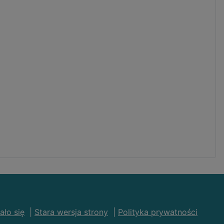
ało się
|
Stara wersja strony
|
Polityka prywatności