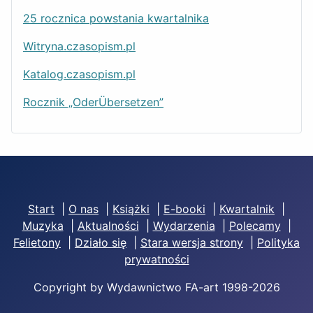
25 rocznica powstania kwartalnika
Witryna.czasopism.pl
Katalog.czasopism.pl
Rocznik „OderÜbersetzen”
Start
|
O nas
|
Książki
|
E-booki
|
Kwartalnik
|
Muzyka
|
Aktualności
|
Wydarzenia
|
Polecamy
|
Felietony
|
Działo się
|
Stara wersja strony
|
Polityka
prywatności
Copyright by Wydawnictwo FA-art 1998-2026