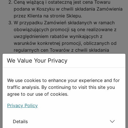
Ceną wiążącą i ostateczną jest cena Towaru
podana w Koszyku w chwili składania Zamówienia
przez Klienta na stronie Sklepu.
W przypadku Zamówień składanych w ramach
obowiązujących promocji są one realizowane z
uwzględnieniem rabatów wynikających z
warunków konkretnej promocji, obliczanych od
regularnych cen Towarów z chwili składania
Zamówienia.
We Value Your Privacy
W przypadku sprzedaży w ramach ogłaszanych
promocji Sklep zastrzega możliwość
wprowadzenia ograniczeń ilościowych
We use cookies to enhance your experience and for
w sprzedaży Towarów tego samego rodzaju (np.
traffic analysis. By continuing to visit this site you
określenie maksymalnej liczby egzemplarzy tego
agree to our use of cookies.
samego tytułu). Ograniczenia, o których mowa
powyżej, określane są w warunkach promocji.
Privacy Policy
Details
§ 6