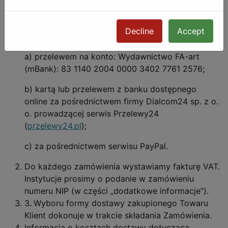
Formy płatności, warunki dostawy
Decline
Accept
Zapłaty za zamówiony Towar można dokonać:
a) przelewem na konto: Wydawnictwo FA-art
(mBank): 83 1140 2004 0000 3402 7761 2576;
b) kartą lub przelewem z banku dostępnego
online za pośrednictwem firmy Dialcom24 sp. z o.
o. prowadzącej serwis Przelewy24
(
przelewy24.pl
);
c) za pośrednictwem serwisu PayPal.
Do każdego zamówienia wystawiamy fakturę VAT.
Instytucje prosimy o podanie w zamówieniu
numeru NIP (w części „dodatkowe informacje”).
3
.
Wyboru formy dostawy zakupionego Towaru
Klient dokonuje w trakcie składania Zamówienia.
Informacja o kosztach dostawy dotycząca