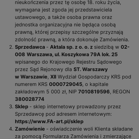
nieukończenia przez tę osobę 18. roku życia,
wymagana jest zgoda jej przedstawiciela
ustawowego, a także osoba prawna oraz
jednostka organizacyjna nie będąca osobą
prawną, której przepisy szczególne przyznają
zdolność prawną, a która dokonuje Zamówienia.
Sprzedawca
-
Aktala sp. z o. o.
z
siedzibą w
02-
008
Warszawa, ul. Koszykowa 79A lok. 25
wpisanego do Krajowego Rejestru Sądowego
przez Sąd Rejonowy dla
ST. Warszawy
w Warszawie
,
XII
Wydział Gospodarczy KRS pod
numerem KRS
0000729045
, o kapitale
zakładowym 5 000 zł, NIP
7010819596
, REGON
380028774
Sklep
- sklep internetowy prowadzony przez
Sprzedawcę pod adresem internetowym:
https://www.FA-art.pl/sklep
Zamówienie
- oświadczenie woli Klienta składane
za pomocą Formularza Zamówienia i zmierzające