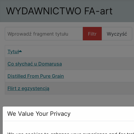
WYDAWNICTWO FA-art
Wprowadź fragment tytułu
Filtr
Wyczyść
Tytuł
Co słychać u Domarusa
Distilled From Pure Grain
Flirt z egzystencją
We Value Your Privacy