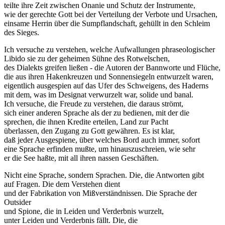
teilte ihre Zeit zwischen Onanie und Schutz der Instrumente,
wie der gerechte Gott bei der Verteilung der Verbote und Ursachen,
einsame Herrin über die Sumpflandschaft, gehüllt in den Schleim
des Sieges.
Ich versuche zu verstehen, welche Aufwallungen phraseologischer
Libido sie zu der geheimen Sühne des Rotwelschen,
des Dialekts greifen ließen - die Autoren der Bannworte und Flüche,
die aus ihren Hakenkreuzen und Sonnensiegeln entwurzelt waren,
eigentlich ausgespien auf das Ufer des Schweigens, des Haderns
mit dem, was im Designat verwurzelt war, solide und banal.
Ich versuche, die Freude zu verstehen, die daraus strömt,
sich einer anderen Sprache als der zu bedienen, mit der die
sprechen, die ihnen Kredite erteilen, Land zur Pacht
überlassen, den Zugang zu Gott gewähren. Es ist klar,
daß jeder Ausgespiene, über welches Bord auch immer, sofort
eine Sprache erfinden mußte, um hinauszuschreien, wie sehr
er die See haßte, mit all ihren nassen Geschäften.
Nicht eine Sprache, sondern Sprachen. Die, die Antworten gibt
auf Fragen. Die dem Verstehen dient
und der Fabrikation von Mißverständnissen. Die Sprache der
Outsider
und Spione, die in Leiden und Verderbnis wurzelt,
unter Leiden und Verderbnis fällt. Die, die