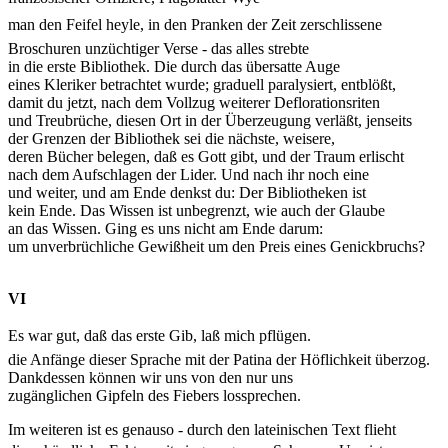
man den Feifel heyle, in den Pranken der Zeit zerschlissene
Broschuren unzüchtiger Verse - das alles strebte
in die erste Bibliothek. Die durch das übersatte Auge
eines Kleriker betrachtet wurde; graduell paralysiert, entblößt,
damit du jetzt, nach dem Vollzug weiterer Deflorationsriten
und Treubrüche, diesen Ort in der Überzeugung verläßt, jenseits
der Grenzen der Bibliothek sei die nächste, weisere,
deren Bücher belegen, daß es Gott gibt, und der Traum erlischt
nach dem Aufschlagen der Lider. Und nach ihr noch eine
und weiter, und am Ende denkst du: Der Bibliotheken ist
kein Ende. Das Wissen ist unbegrenzt, wie auch der Glaube
an das Wissen. Ging es uns nicht am Ende darum:
um unverbrüchliche Gewißheit um den Preis eines Genickbruchs?
VI
Es war gut, daß das erste Gib, laß mich pflügen.
die Anfänge dieser Sprache mit der Patina der Höflichkeit überzog.
Dankdessen können wir uns von den nur uns
zugänglichen Gipfeln des Fiebers lossprechen.
Im weiteren ist es genauso - durch den lateinischen Text flieht