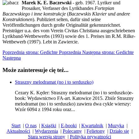
Marek K. E. Baczewski
- geb. 1967. Lyriker und
Prosaiker, Verfasser des Lyrikbandes
Fortepian
Baczewskiego i inne konstrukcje
(
Baczewskis Klavier und andere
Konstruktionen
). Publiziert selten, dafür sind seine
Veröffentlichungen durch große Originalität gekennzeichnet.
Preisträger u.a. des vom Verein Civitas Christiana ausgeschriebenen
Lyrikband-Wettbewerbs (1993) sowie des 1. Preises im R.M. Rilke-
Wettbewerb (1997). Lebt in Zawiercie.
Poprzednia strona: Gedichte
Poprzednia
Następna strona: Gedichte
Następna
Może zainteresuje cię też...
Straszny melodramat (no i to serduszko)
Cezary K. Kęder: Straszny melodramat (no i to serduszko)e-
book: Wydawnictwo FA-art. Katowice 2015. Zbiór Straszny
melodramat (no i to serduszko) zawiera dwa cykle wierszy:
Wzór 6094 z 1994 roku oraz...
Start
|
O nas
|
Książki
|
E-booki
|
Kwartalnik
|
Muzyka
|
Aktualności
|
Wydarzenia
|
Polecamy
|
Felietony
|
Działo się
|
Stara wersja strony
|
Polityka prywatności