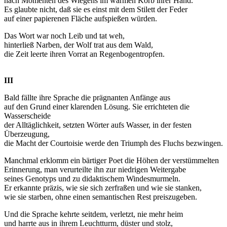
nach Momenten des Wiegens im warmen Korb ihrer Hand.
Es glaubte nicht, daß sie es einst mit dem Stilett der Feder
auf einer papierenen Fläche aufspießen würden.
Das Wort war noch Leib und tat weh,
hinterließ Narben, der Wolf trat aus dem Wald,
die Zeit leerte ihren Vorrat an Regenbogentropfen.
III
Bald fällte ihre Sprache die prägnanten Anfänge aus
auf den Grund einer klarenden Lösung. Sie errichteten die
Wasserscheide
der Alltäglichkeit, setzten Wörter aufs Wasser, in der festen
Überzeugung,
die Macht der Courtoisie werde den Triumph des Fluchs bezwingen.
Manchmal erklomm ein bärtiger Poet die Höhen der verstümmelten
Erinnerung, man verurteilte ihn zur niedrigen Weitergabe
seines Genotyps und zu didaktischem Windesmurmeln.
Er erkannte präzis, wie sie sich zerfraßen und wie sie stanken,
wie sie starben, ohne einen semantischen Rest preiszugeben.
Und die Sprache kehrte seitdem, verletzt, nie mehr heim
und harrte aus in ihrem Leuchtturm, düster und stolz,