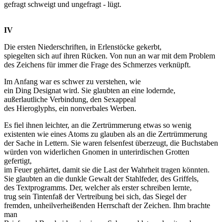
gefragt schweigt und ungefragt - lügt.
IV
Die ersten Niederschriften, in Erlenstöcke gekerbt,
spiegelten sich auf ihren Rücken. Von nun an war mit dem Problem
des Zeichens für immer die Frage des Schmerzes verknüpft.
Im Anfang war es schwer zu verstehen, wie
ein Ding Designat wird. Sie glaubten an eine lodernde,
außerlautliche Verbindung, den Sexappeal
des Hieroglyphs, ein nonverbales Werben.
Es fiel ihnen leichter, an die Zertrümmerung etwas so wenig
existenten wie eines Atoms zu glauben als an die Zertrümmerung
der Sache in Lettern. Sie waren felsenfest überzeugt, die Buchstaben
würden von widerlichen Gnomen in unterirdischen Grotten
gefertigt,
im Feuer gehärtet, damit sie die Last der Wahrheit tragen könnten.
Sie glaubten an die dunkle Gewalt der Stahlfeder, des Griffels,
des Textprogramms. Der, welcher als erster schreiben lernte,
trug sein Tintenfaß der Vertreibung bei sich, das Siegel der
fremden, unheilverheißenden Herrschaft der Zeichen. Ihm brachte
man