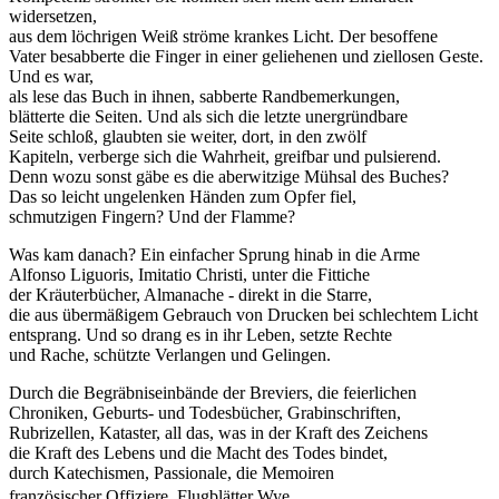
widersetzen,
aus dem löchrigen Weiß ströme krankes Licht. Der besoffene
Vater besabberte die Finger in einer geliehenen und ziellosen Geste.
Und es war,
als lese das Buch in ihnen, sabberte Randbemerkungen,
blätterte die Seiten. Und als sich die letzte unergründbare
Seite schloß, glaubten sie weiter, dort, in den zwölf
Kapiteln, verberge sich die Wahrheit, greifbar und pulsierend.
Denn wozu sonst gäbe es die aberwitzige Mühsal des Buches?
Das so leicht ungelenken Händen zum Opfer fiel,
schmutzigen Fingern? Und der Flamme?
Was kam danach? Ein einfacher Sprung hinab in die Arme
Alfonso Liguoris, Imitatio Christi, unter die Fittiche
der Kräuterbücher, Almanache - direkt in die Starre,
die aus übermäßigem Gebrauch von Drucken bei schlechtem Licht
entsprang. Und so drang es in ihr Leben, setzte Rechte
und Rache, schützte Verlangen und Gelingen.
Durch die Begräbniseinbände der Breviers, die feierlichen
Chroniken, Geburts- und Todesbücher, Grabinschriften,
Rubrizellen, Kataster, all das, was in der Kraft des Zeichens
die Kraft des Lebens und die Macht des Todes bindet,
durch Katechismen, Passionale, die Memoiren
französischer Offiziere, Flugblätter Wye