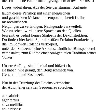
die schändliche Faktur mit eingezogenem Schwanz: Uns ist
Böses widerfahren. Aus der See der stummen Anfänge
taucht dieses Periskop mit einer energischen
und geschickten Melancholie empor, die bereit ist, ihre
masochistischen
Neigungen zu verteidigen. Nachgerade verzweifelt.
Wie zu sehen, wird unsere Sprache an den Quellen
beweint, es bedarf keines Skalpells der Dekonstruktion.
Du findest hier keine Spur der süßen Erektion Frankreichs,
die, im Schwert Rolands verkörpert,
unter den Sarazenen eine Aktion schändlicher Blutspenderei
veranstaltet, zum Ruhme einer oral-genitalen Tradition seines
Volkes.
Unsere Anfänge sind klerikal und büßerisch,
sie haben, wie gesagt, den Beigeschmack von
Geißlertum und Fastenzeit.
Nur in der Trutzburg des Lateins vermochte
der Autor jener servilen Sequenz zu sprechen:
aer salubris
ager fertilis
silva melliflua
aqua piscosa