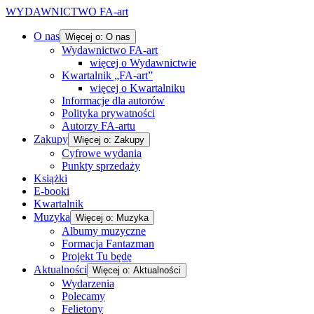
WYDAWNICTWO FA-art
O nas
Więcej o: O nas
Wydawnictwo FA-art
więcej o Wydawnictwie
Kwartalnik „FA-art”
więcej o Kwartalniku
Informacje dla autorów
Polityka prywatności
Autorzy FA-artu
Zakupy
Więcej o: Zakupy
Cyfrowe wydania
Punkty sprzedaży
Książki
E-booki
Kwartalnik
Muzyka
Więcej o: Muzyka
Albumy muzyczne
Formacja Fantazman
Projekt Tu będę
Aktualności
Więcej o: Aktualności
Wydarzenia
Polecamy
Felietony