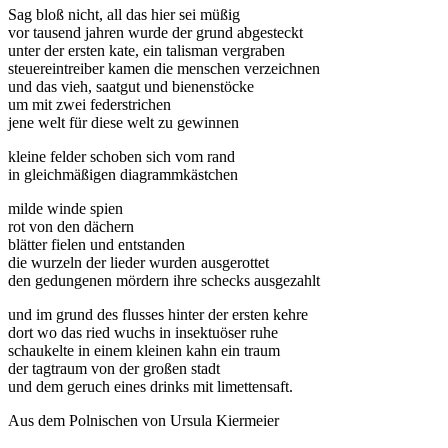
Sag bloß nicht, all das hier sei müßig
vor tausend jahren wurde der grund abgesteckt
unter der ersten kate, ein talisman vergraben
steuereintreiber kamen die menschen verzeichnen
und das vieh, saatgut und bienenstöcke
um mit zwei federstrichen
jene welt für diese welt zu gewinnen
kleine felder schoben sich vom rand
in gleichmäßigen diagrammkästchen
milde winde spien
rot von den dächern
blätter fielen und entstanden
die wurzeln der lieder wurden ausgerottet
den gedungenen mördern ihre schecks ausgezahlt
und im grund des flusses hinter der ersten kehre
dort wo das ried wuchs in insektuöser ruhe
schaukelte in einem kleinen kahn ein traum
der tagtraum von der großen stadt
und dem geruch eines drinks mit limettensaft.
Aus dem Polnischen von Ursula Kiermeier