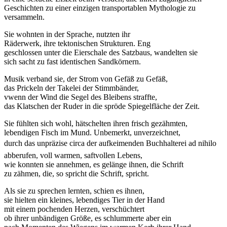
Geschichten zu einer einzigen transportablen Mythologie zu
versammeln.
Sie wohnten in der Sprache, nutzten ihr
Räderwerk, ihre tektonischen Strukturen. Eng
geschlossen unter die Eierschale des Satzbaus, wandelten sie
sich sacht zu fast identischen Sandkörnern.
Musik verband sie, der Strom von Gefäß zu Gefäß,
das Prickeln der Takelei der Stimmbänder,
vwenn der Wind die Segel des Bleibens straffte,
das Klatschen der Ruder in die spröde Spiegelfläche der Zeit.
Sie fühlten sich wohl, hätschelten ihren frisch gezähmten,
lebendigen Fisch im Mund. Unbemerkt, unverzeichnet,
durch das unpräzise circa der aufkeimenden Buchhalterei ad nihilo
abberufen, voll warmen, saftvollen Lebens,
wie konnten sie annehmen, es gelänge ihnen, die Schrift
zu zähmen, die, so spricht die Schrift, spricht.
Als sie zu sprechen lernten, schien es ihnen,
sie hielten ein kleines, lebendiges Tier in der Hand
mit einem pochenden Herzen, verschüchtert
ob ihrer unbändigen Größe, es schlummerte aber ein