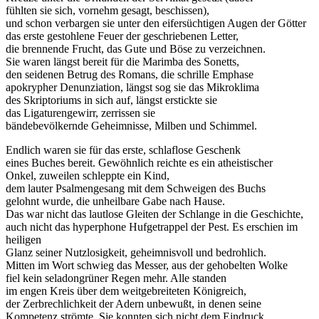
fühlten sie sich, vornehm gesagt, beschissen),
und schon verbargen sie unter den eifersüchtigen Augen der Götter
das erste gestohlene Feuer der geschriebenen Letter,
die brennende Frucht, das Gute und Böse zu verzeichnen.
Sie waren längst bereit für die Marimba des Sonetts,
den seidenen Betrug des Romans, die schrille Emphase
apokrypher Denunziation, längst sog sie das Mikroklima
des Skriptoriums in sich auf, längst erstickte sie
das Ligaturengewirr, zerrissen sie
bändebevölkernde Geheimnisse, Milben und Schimmel.
Endlich waren sie für das erste, schlaflose Geschenk
eines Buches bereit. Gewöhnlich reichte es ein atheistischer
Onkel, zuweilen schleppte ein Kind,
dem lauter Psalmengesang mit dem Schweigen des Buchs
gelohnt wurde, die unheilbare Gabe nach Hause.
Das war nicht das lautlose Gleiten der Schlange in die Geschichte,
auch nicht das hyperphone Hufgetrappel der Pest. Es erschien im
heiligen
Glanz seiner Nutzlosigkeit, geheimnisvoll und bedrohlich.
Mitten im Wort schwieg das Messer, aus der gehobelten Wolke
fiel kein seladongrüner Regen mehr. Alle standen
im engen Kreis über dem weitgebreiteten Königreich,
der Zerbrechlichkeit der Adern unbewußt, in denen seine
Kompetenz strömte. Sie konnten sich nicht dem Eindruck