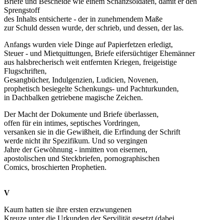
Briefe und Bescheide wie einem Schanzsoldaten, damit er den
Sprengstoff
des Inhalts entsicherte - der in zunehmendem Maße
zur Schuld dessen wurde, der schrieb, und dessen, der las.
Anfangs wurden viele Dinge auf Papierfetzen erledigt,
Steuer - und Mietquittungen, Briefe eifersüchtiger Ehemänner
aus halsbrecherisch weit entfernten Kriegen, freigeistige
Flugschriften,
Gesangbücher, Indulgenzien, Ludicien, Novenen,
prophetisch besiegelte Schenkungs- und Pachturkunden,
in Dachbalken getriebene magische Zeichen.
Der Macht der Dokumente und Briefe überlassen,
offen für ein intimes, septisches Vordringen,
versanken sie in die Gewißheit, die Erfindung der Schrift
werde nicht ihr Spezifikum. Und so vergingen
Jahre der Gewöhnung - inmitten von eisernen,
apostolischen und Steckbriefen, pornographischen
Comics, broschierten Prophetien.
V
Kaum hatten sie ihre ersten erzwungenen
Kreuze unter die Urkunden der Servilität gesetzt (dabei