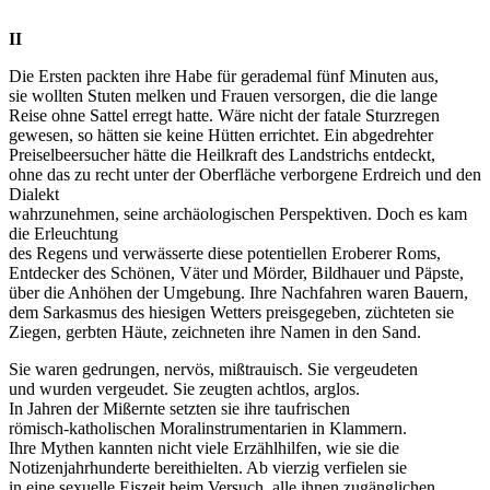
II
Die Ersten packten ihre Habe für gerademal fünf Minuten aus,
sie wollten Stuten melken und Frauen versorgen, die die lange
Reise ohne Sattel erregt hatte. Wäre nicht der fatale Sturzregen
gewesen, so hätten sie keine Hütten errichtet. Ein abgedrehter
Preiselbeersucher hätte die Heilkraft des Landstrichs entdeckt,
ohne das zu recht unter der Oberfläche verborgene Erdreich und den
Dialekt
wahrzunehmen, seine archäologischen Perspektiven. Doch es kam
die Erleuchtung
des Regens und verwässerte diese potentiellen Eroberer Roms,
Entdecker des Schönen, Väter und Mörder, Bildhauer und Päpste,
über die Anhöhen der Umgebung. Ihre Nachfahren waren Bauern,
dem Sarkasmus des hiesigen Wetters preisgegeben, züchteten sie
Ziegen, gerbten Häute, zeichneten ihre Namen in den Sand.
Sie waren gedrungen, nervös, mißtrauisch. Sie vergeudeten
und wurden vergeudet. Sie zeugten achtlos, arglos.
In Jahren der Mißernte setzten sie ihre taufrischen
römisch-katholischen Moralinstrumentarien in Klammern.
Ihre Mythen kannten nicht viele Erzählhilfen, wie sie die
Notizenjahrhunderte bereithielten. Ab vierzig verfielen sie
in eine sexuelle Eiszeit beim Versuch, alle ihnen zugänglichen