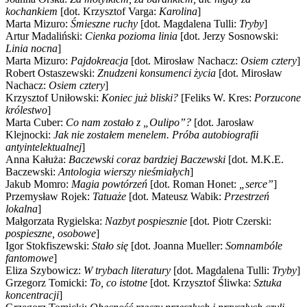
kochankiem
[dot. Krzysztof Varga:
Karolina
]
Marta Mizuro:
Śmieszne ruchy
[dot. Magdalena Tulli:
Tryby
]
Artur Madaliński:
Cienka pozioma linia
[dot. Jerzy Sosnowski:
Linia nocna
]
Marta Mizuro:
Pajdokreacja
[dot. Mirosław Nachacz:
Osiem cztery
]
Robert Ostaszewski:
Znudzeni konsumenci życia
[dot. Mirosław
Nachacz:
Osiem cztery
]
Krzysztof Uniłowski:
Koniec już bliski?
[Feliks W. Kres:
Porzucone
królestwo
]
Marta Cuber:
Co nam zostało z „Oulipo”?
[dot. Jarosław
Klejnocki:
Jak nie zostałem menelem. Próba autobiografii
antyintelektualnej
]
Anna Kałuża:
Baczewski coraz bardziej Baczewski
[dot. M.K.E.
Baczewski:
Antologia wierszy nieśmiałych
]
Jakub Momro:
Magia powtórzeń
[dot. Roman Honet:
„serce”
]
Przemysław Rojek:
Tatuaże
[dot. Mateusz Wabik:
Przestrzeń
lokalna
]
Małgorzata Rygielska:
Nazbyt pospiesznie
[dot. Piotr Czerski:
pospieszne, osobowe
]
Igor Stokfiszewski:
Stało się
[dot. Joanna Mueller:
Somnambóle
fantomowe
]
Eliza Szybowicz:
W trybach literatury
[dot. Magdalena Tulli:
Tryby
]
Grzegorz Tomicki:
To, co istotne
[dot. Krzysztof Śliwka:
Sztuka
koncentracji
]