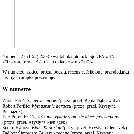
Numer 1-2 (51-52) 2003 kwartalnika literackiego „FA-art”.
200 stron, format A4. Cena okładkowa: 20,00 zł
W numerze: szkice, proza, poezja, recenzje, felietony, przeglądarka
i Alojz Trompka prezentuje.
W numerze
Zoran Ferić:
Symetrie cudów
(proza, przeł. Beata Dąbrowska)
Robert Perišić:
Wymuszanie haraczu
(proza, przeł. Krystyna
Pieniążek)
Edo Popović:
Czy seks nie wydaje wam się nieco przeceniany
(proza, przeł. Krystyna Pieniążek)
Senko Karuza:
Blues Radazina
(proza, przeł. Krystyna Pieniążek)
Dalibor Šimpraga:
Zapasy wojenne
(proza, przeł. Krystyna