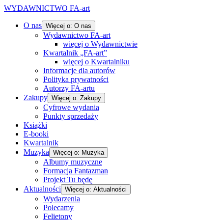
WYDAWNICTWO FA-art
O nas
Więcej o: O nas
Wydawnictwo FA-art
więcej o Wydawnictwie
Kwartalnik „FA-art”
więcej o Kwartalniku
Informacje dla autorów
Polityka prywatności
Autorzy FA-artu
Zakupy
Więcej o: Zakupy
Cyfrowe wydania
Punkty sprzedaży
Książki
E-booki
Kwartalnik
Muzyka
Więcej o: Muzyka
Albumy muzyczne
Formacja Fantazman
Projekt Tu będę
Aktualności
Więcej o: Aktualności
Wydarzenia
Polecamy
Felietony