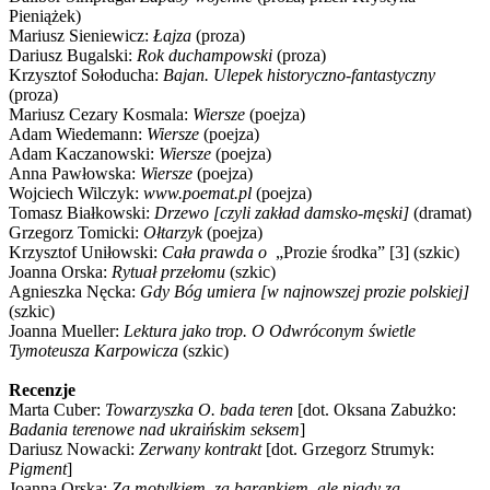
Pieniążek)
Mariusz Sieniewicz:
Łajza
(proza)
Dariusz Bugalski:
Rok duchampowski
(proza)
Krzysztof Sołoducha:
Bajan. Ulepek historyczno-fantastyczny
(proza)
Mariusz Cezary Kosmala:
Wiersze
(poejza)
Adam Wiedemann:
Wiersze
(poejza)
Adam Kaczanowski:
Wiersze
(poejza)
Anna Pawłowska:
Wiersze
(poejza)
Wojciech Wilczyk:
www.poemat.pl
(poejza)
Tomasz Białkowski:
Drzewo [czyli zakład damsko-męski]
(dramat)
Grzegorz Tomicki:
Ołtarzyk
(poejza)
Krzysztof Uniłowski:
Cała prawda o
„Prozie środka” [3] (szkic)
Joanna Orska:
Rytuał przełomu
(szkic)
Agnieszka Nęcka:
G
dy Bóg umiera
[w najnowszej prozie polskiej]
(szkic)
Joanna Mueller:
Lektura jako trop.
O Odwróconym świetle
Tymoteusza Karpowicza
(szkic)
Recenzje
Marta Cuber:
Towarzyszka O. bada teren
[dot. Oksana Zabużko:
Badania terenowe nad ukraińskim seksem
]
Dariusz Nowacki:
Zerwany kontrakt
[dot. Grzegorz Strumyk:
Pigment
]
Joanna Orska:
Za motylkiem, za barankiem, ale nigdy za