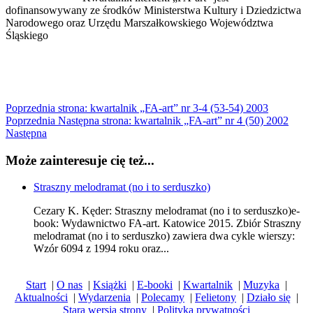
dofinansowywany ze środków Ministerstwa Kultury i Dziedzictwa
Narodowego oraz Urzędu Marszałkowskiego Województwa
Śląskiego
Poprzednia strona: kwartalnik „FA-art” nr 3-4 (53-54) 2003
Poprzednia
Następna strona: kwartalnik „FA-art” nr 4 (50) 2002
Następna
Może zainteresuje cię też...
Straszny melodramat (no i to serduszko)
Cezary K. Kęder: Straszny melodramat (no i to serduszko)e-
book: Wydawnictwo FA-art. Katowice 2015. Zbiór Straszny
melodramat (no i to serduszko) zawiera dwa cykle wierszy:
Wzór 6094 z 1994 roku oraz...
Start
|
O nas
|
Książki
|
E-booki
|
Kwartalnik
|
Muzyka
|
Aktualności
|
Wydarzenia
|
Polecamy
|
Felietony
|
Działo się
|
Stara wersja strony
|
Polityka prywatności