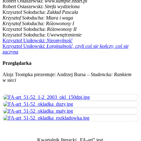
Robert Ostaszewski:
www.kumple.bzdet.pl
Robert Ostaszewski:
Strefa wydzielona
Krzysztof Sołoducha:
Zakład Pascala
Krzysztof Sołoducha: Miara i waga
Krzysztof Sołoducha: Różowonosy I
Krzysztof Sołoducha:
Różowonosy II
Krzysztof Sołoducha:
Uwewnętrznienie
Krzysztof Uniłowski:
Nieomylność
Krzysztof Uniłowski:
Łorginalność, czyli coś się kończy, coś się
zaczyna
Przeglądarka
Alojz Trompka prezentuje: Andrzej Bursa
– Studencka: Rankiem
w sieci
Kwartalnik literacki „FA-art” jest