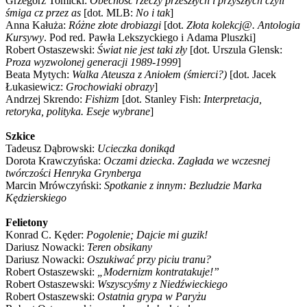
Grzegorz Tomicki:
Obecność rzeczy przeszłych i przyszłych czyli
śmiga cz przez as
[dot. MLB:
No i tak
]
Anna Kałuża:
Różne złote drobiazgi
[dot.
Złota kolekcj@. Antologia
Kursywy
. Pod red. Pawła Lekszyckiego i Adama Pluszki]
Robert Ostaszewski:
Świat nie jest taki zły
[dot. Urszula Glensk:
Proza wyzwolonej generacji 1989-1999
]
Beata Mytych:
Walka Ateusza z Aniołem (śmierci?)
[dot. Jacek
Łukasiewicz:
Grochowiaki obrazy
]
Andrzej Skrendo:
Fishizm
[dot. Stanley Fish:
Interpretacja,
retoryka, polityka. Eseje wybrane
]
Szkice
Tadeusz Dąbrowski:
Ucieczka donikąd
Dorota Krawczyńska:
Oczami dziecka
.
Zagłada we wczesnej
twórczości Henryka Grynberga
Marcin Mrówczyński:
Spotkanie z innym: Bezludzie Marka
Kędzierskiego
Felietony
Konrad C. Kęder:
Pogolenie; Dajcie mi guzik!
Dariusz Nowacki:
Teren obsikany
Dariusz Nowacki:
Oszukiwać przy piciu tranu?
Robert Ostaszewski:
„Modernizm kontratakuje!”
Robert Ostaszewski:
Wszyscyśmy z Niedźwieckiego
Robert Ostaszewski:
Ostatnia grypa w Paryżu