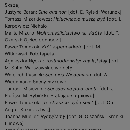
Skaza]
Justyna Baran:
Sine qua non
[dot. E. Rylski: Warunek]
Tomasz Mizerkiewcz:
Halucynacje muszą być
[dot. I.
Karpowicz: Niehalo]
Marta Mizuro:
Wolnomyślicielstwo na skróty
[dot. P.
Czerski: Ojciec odchodzi]
Paweł Tomczok:
Król supermarketu
[dot. M.
Witkowski: Fototapeta]
Agnieszka Nęcka:
Postmodernistyczny lajfstajl
[dot.
M. Sufin: Warszawskie wersety]
Wojciech Rusinek:
Sen pies Wiedemann
[dot. A.
Wiedemann: Sceny łóżkowe]
Tomasz Misiewicz:
Sensacyjna polo-cocta
[dot. J.
Płoński, M. Rybiński: Brakujące ogniowo]
Paweł Tomczok:
„To straszne być psem”
[dot. Ch.
Angot: Kazirodztwo]
Joanna Mueller:
Rymy/ramy
[dot. G. Olszański: Kroniki
filmowe]