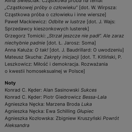
Alina Świeściak:
Cząstkowa próba na temat
„Cząstkowej próby o człowieku”
[dot. W. Wirpsza:
Cząstkowa próba o człowieku i inne wiersze]
Paweł Mackiewicz:
Odbite w lustrze
[dot. J. Wajs:
Sprzedawcy kieszonkowych lusterek]
Grzegorz Tomicki:
„Strzał jeszcze nie padł”. Ale zaraz
niechybnie padnie
[dot. Ł. Jarosz: Soma]
Anna Kałuża:
O tak!
[dot. J. Baudrillard: O uwodzeniu]
Mateusz Skucha:
Zakręty inicjacji
[dot. T. Kitliński, P.
Leszkowicz: Miłość i demokracja. Rozważania
o kwestii homoseksualnej w Polsce]
Noty
Konrad C. Kęder: Alan Sasinowski
Sukces
Konrad C. Kęder: Piotr Giedrowicz
Bessa-Lala
Agnieszka Nęcka: Marzena Broda
Luka
Agnieszka Nęcka: Ewa Schilling
Głupiec
Agnieszka Kozłowska: Zbigniew Kruszyński
Powrót
Aleksandra