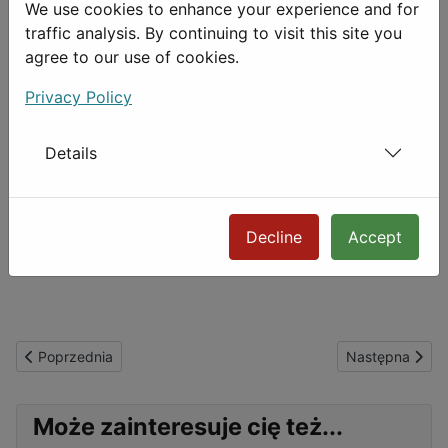
Alojz Trompka prezentuje:
Radości Redaktora (pisma
We use cookies to enhance your experience and for
kulturalnego)
traffic analysis. By continuing to visit this site you
agree to our use of cookies.
Privacy Policy
Kwartalnik literacki „FA-art”
jest dofinansowywany ze
Details
środków Ministerstwa
Kultury i Dziedzictwa
Narodowego oraz Urzędu Marszałkowskiego
Województwa Śląskiego
Decline
Accept
Poprzednia strona: kwartalnik „FA-art” nr 3 (65) 2006
Następna strona
Poprzednia
Następna
Może zainteresuje cię też...