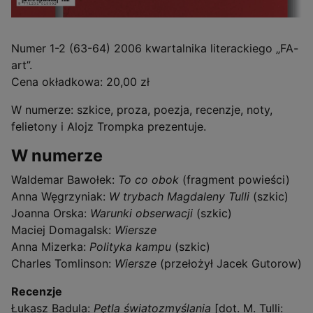
Numer 1-2 (63-64) 2006 kwartalnika literackiego „FA-
art”.
Cena okładkowa: 20,00 zł
W numerze: szkice, proza, poezja, recenzje, noty,
felietony i Alojz Trompka prezentuje.
W numerze
Waldemar Bawołek:
To co obok
(fragment powieści)
Anna Węgrzyniak:
W trybach Magdaleny Tulli
(szkic)
Joanna Orska:
Warunki obserwacji
(szkic)
Maciej Domagalsk:
Wiersze
Anna Mizerka:
Polityka kampu
(szkic)
Charles Tomlinson:
Wiersze
(przełożył Jacek Gutorow)
Recenzje
Łukasz Badula:
Pętla światozmyślania
[dot. M. Tulli: