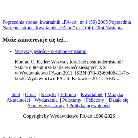
Poprzednia strona: kwartalnik „FA-art” nr 1 (59) 2005
Poprzednia
Następna strona: kwartalnik „FA-art” nr 2 (56) 2004
Następna
Może zainteresuje cię też...
Wszyscy jesteście postmodernistami!
Konrad C. Kęder: Wszyscy jesteście postmodernistami!
Szkice o literaturze lat dziewięćdziesiątych XX
w.Wydawnictwo FA-art 2011. ISBN 978-83-60406-13-7​e-
book: Wydawnictwo FA-art. Katowice 2015. ISBN...
Start
|
O nas
|
Książki
|
E-booki
|
Kwartalnik
|
Muzyka
|
Aktualności
|
Wydarzenia
|
Polecamy
|
Felietony
|
Działo się
|
Stara wersja strony
|
Polityka prywatności
Copyright by Wydawnictwo FA-art 1998-2026