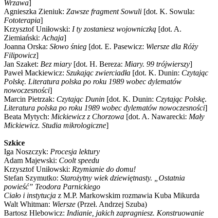
Wrzawa
]
Agnieszka Zieniuk:
Zawsze fragment Sowuli
[dot. K. Sowula:
Fototerapia
]
Krzysztof Uniłowski:
I ty zostaniesz wojowniczką
[dot. A.
Ziemiański:
Achaja
]
Joanna Orska:
Słowo śnieg
[dot. E. Pasewicz:
Wiersze dla Róży
Filipowicz
]
Jan Szaket:
Bez miary
[dot. H. Bereza:
Miary. 99 trójwierszy
]
Paweł Mackiewicz:
Szukając zwierciadła
[dot. K. Dunin:
Czytając
Polskę. Literatura polska po roku 1989 wobec dylematów
nowoczesności
]
Marcin Pietrzak:
Czytając Dunin
[dot. K. Dunin:
Czytając Polskę.
Literatura polska po roku 1989 wobec dylematów nowoczesności
]
Beata Mytych:
Mickiewicz z Chorzowa
[dot. A. Nawarecki:
Mały
Mickiewicz. Studia mikrologiczne
]
Szkice
Iga Noszczyk:
Procesja lektury
Adam Majewski:
Coolt speedu
Krzysztof Uniłowski:
Rzymianie do domu!
Stefan Szymutko:
Starożytny wiek dziewiętnasty. „Ostatnia
powieść” Teodora Parnickiego
Ciało i instytucja
z M.P. Markowskim rozmawia Kuba Mikurda
Walt Whitman:
Wiersze
(Przeł. Andrzej Szuba)
Bartosz Hlebowicz:
Indianie, jakich zapragniesz. Konstruowanie