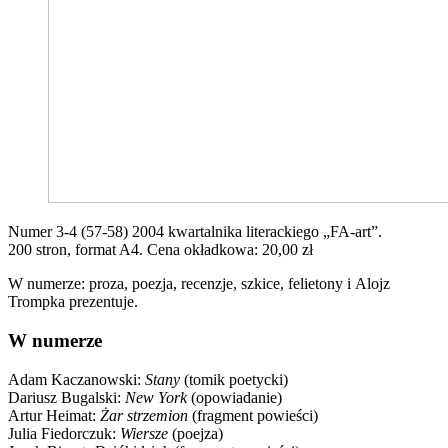
Numer 3-4 (57-58) 2004 kwartalnika literackiego „FA-art”.
200 stron, format A4. Cena okładkowa: 20,00 zł
W numerze: proza, poezja, recenzje, szkice, felietony i Alojz
Trompka prezentuje.
W numerze
Adam Kaczanowski:
Stany
(tomik poetycki)
Dariusz Bugalski:
New York
(opowiadanie)
Artur Heimat:
Żar strzemion
(fragment powieści)
Julia Fiedorczuk:
Wiersze
(poejza)