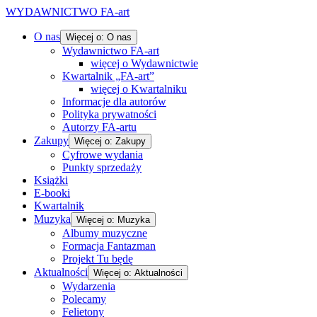
WYDAWNICTWO FA-art
O nas
Więcej o: O nas
Wydawnictwo FA-art
więcej o Wydawnictwie
Kwartalnik „FA-art”
więcej o Kwartalniku
Informacje dla autorów
Polityka prywatności
Autorzy FA-artu
Zakupy
Więcej o: Zakupy
Cyfrowe wydania
Punkty sprzedaży
Książki
E-booki
Kwartalnik
Muzyka
Więcej o: Muzyka
Albumy muzyczne
Formacja Fantazman
Projekt Tu będę
Aktualności
Więcej o: Aktualności
Wydarzenia
Polecamy
Felietony