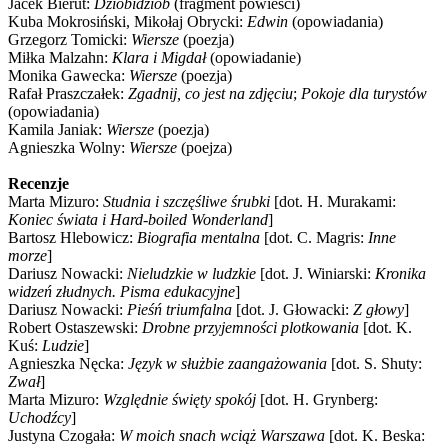
Jacek Bierut:
Dzióbidziob
(fragment powieści)
Kuba Mokrosiński, Mikołaj Obrycki:
Edwin
(opowiadania)
Grzegorz Tomicki:
Wiersze
(poezja)
Miłka Malzahn:
Klara i Migdał
(opowiadanie)
Monika Gawecka:
Wiersze
(poezja)
Rafał Praszczałek:
Zgadnij, co jest na zdjęciu
;
Pokoje dla turystów
(opowiadania)
Kamila Janiak:
Wiersze
(poezja)
Agnieszka Wolny:
Wiersze
(poejza)
Recenzje
Marta Mizuro:
Studnia i szczęśliwe śrubki
[dot. H. Murakami:
Koniec świata i Hard-boiled Wonderland
]
Bartosz Hlebowicz:
Biografia mentalna
[dot. C. Magris:
Inne
morze
]
Dariusz Nowacki:
Nieludzkie w ludzkie
[dot. J. Winiarski:
Kronika
widzeń złudnych. Pisma edukacyjne
]
Dariusz Nowacki:
Pieśń triumfalna
[dot. J. Głowacki:
Z głowy
]
Robert Ostaszewski:
Drobne przyjemności plotkowania
[dot. K.
Kuś:
Ludzie
]
Agnieszka Nęcka:
Język w służbie zaangażowania
[dot. S. Shuty:
Zwał
]
Marta Mizuro:
Względnie święty spokój
[dot. H. Grynberg:
Uchodźcy
]
Justyna Czogała:
W moich snach wciąż Warszawa
[dot. K. Beska: