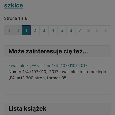
szkice
Strona 1 z 8
1
2
3
4
5
6
7
8
Może zainteresuje cię też...
kwartalnik „FA-art” nr 1-4 (107-110) 2017
Numer 1-4 (107-110) 2017 kwartalnika literackiego
„FA-art”. 300 stron, format B5.
Lista książek