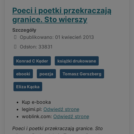
Poeci i poetki przekraczają
granice. Sto wierszy
Szczegóły
Opublikowano: 01 kwiecień 2013
Odsłon: 33831
Konrad C Kęder
książki drukowane
ebooki
poezja
Tomasz Gerszberg
Eliza Kącka
Kup e-booka
legimi.pl:
Odwiedź stronę
woblink.com:
Odwiedź stronę
Poeci i poetki przekraczają granice. Sto