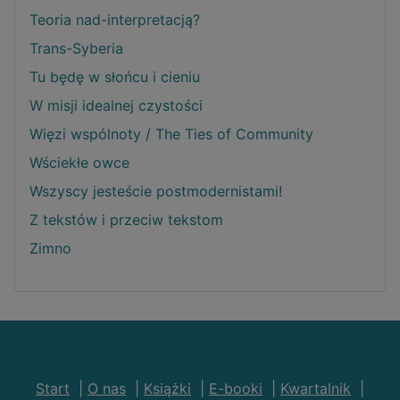
Teoria nad-interpretacją?
Trans-Syberia
Tu będę w słońcu i cieniu
W misji idealnej czystości
Więzi wspólnoty / The Ties of Community
Wściekłe owce
Wszyscy jesteście postmodernistami!
Z tekstów i przeciw tekstom
Zimno
Start
|
O nas
|
Książki
|
E-booki
|
Kwartalnik
|