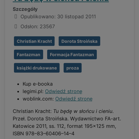
Szczegóły
Opublikowano: 30 listopad 2011
Odsłon: 23567
Christian Kracht
Dorota Stroińska
Fantazman
Formacja Fantazman
książki drukowane
proza
Kup e-booka
legimi.pl:
Odwiedź stronę
woblink.com:
Odwiedź stronę
Christian Kracht:
Tu będę w słońcu i cieniu
.
Przeł. Dorota Stroińska. Wydawnictwo FA-art.
Katowice 2011, ss. 112, format 195x125 mm,
ISBN 978–83–60406–14–4