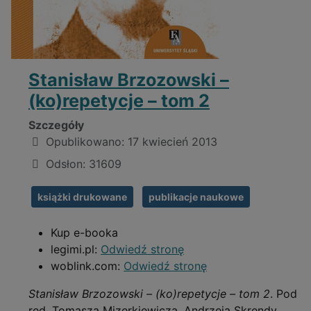
Stanisław Brzozowski –
(ko)repetycje – tom 2
Szczegóły
Opublikowano: 17 kwiecień 2013
Odsłon: 31609
książki drukowane
publikacje naukowe
Kup e-booka
legimi.pl:
Odwiedź stronę
woblink.com:
Odwiedź stronę
Stanisław Brzozowski – (ko)repetycje – tom 2
. Pod
red. Tomasza Mizerkiewicza, Andrzeja Skrendy