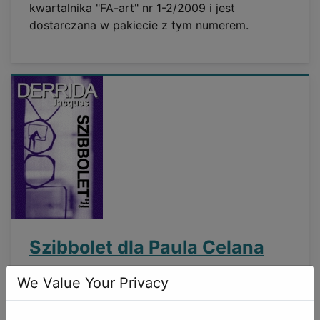
kwartalnika "FA-art" nr 1-2/2009 i jest
dostarczana w pakiecie z tym numerem.
Szibbolet dla Paula Celana
Szczegóły
We Value Your Privacy
Opublikowano: 01 kwiecień 2013
Odsłon: 29636