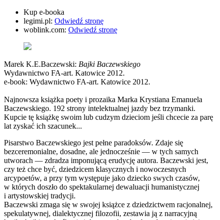
Kup e-booka
legimi.pl:
Odwiedź stronę
woblink.com:
Odwiedź stronę
Marek K.E.Baczewski:
Bajki Baczewskiego
Wydawnictwo FA-art. Katowice 2012.
e-book: Wydawnictwo FA-art. Katowice 2012.
Najnowsza książka poety i prozaika Marka Krystiana Emanuela
Baczewskiego. 192 strony intelektualnej jazdy bez trzymanki.
Kupcie tę książkę swoim lub cudzym dzieciom jeśli chcecie za parę
lat zyskać ich szacunek...
Pisarstwo Baczewskiego jest pełne paradoksów. Zdaje się
bezceremonialne, dosadne, ale jednocześnie — w tych samych
utworach — zdradza imponującą erudycję autora. Baczewski jest,
czy też chce być, dziedzicem klasycznych i nowoczesnych
arcypoetów, a przy tym występuje jako dziecko swych czasów,
w których doszło do spektakularnej dewaluacji humanistycznej
i artystowskiej tradycji.
Baczewski zmaga się w swojej książce z dziedzictwem racjonalnej,
spekulatywnej, dialektycznej filozofii, zestawia ją z narracyjną