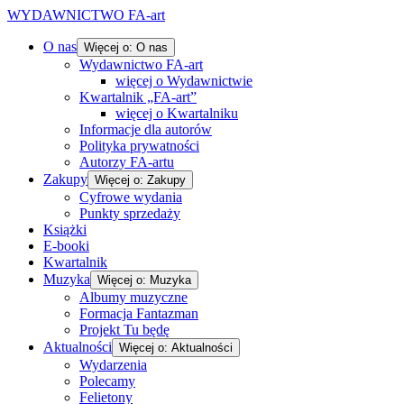
WYDAWNICTWO FA-art
O nas
Więcej o: O nas
Wydawnictwo FA-art
więcej o Wydawnictwie
Kwartalnik „FA-art”
więcej o Kwartalniku
Informacje dla autorów
Polityka prywatności
Autorzy FA-artu
Zakupy
Więcej o: Zakupy
Cyfrowe wydania
Punkty sprzedaży
Książki
E-booki
Kwartalnik
Muzyka
Więcej o: Muzyka
Albumy muzyczne
Formacja Fantazman
Projekt Tu będę
Aktualności
Więcej o: Aktualności
Wydarzenia
Polecamy
Felietony