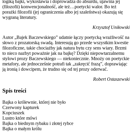
logiką bajki, wykoślawia i doprowadza do absurdu, ujawnia jej
(filozofii) konwencjonalność, ale też…poetycki walor. Bo też
porażki filozofii (jej ograniczenia albo jej szaleństwa) okazują się
wygraną literatury.
Krzysztof Uniłowski
Autor „Bajek Baczewskiego” udatnie łączy poetycką wrażliwość na
słowo z prozatorską swadą. Interesują go przede wszystkim kwestie
filozoficzne, takie chociażby jak natura bytu czy sens wiary. Brzmi
to nieco nazbyt poważnie jak na bajkę? Dzięki niepowtarzalnemu
stylowi prozy Baczewskiego — niekoniecznie. Mnoży on poetyckie
metafory, ale jednocześnie potrafi tak „zakręcić frazą”, doprawiając
ją ironią i dowcipem, że trudno się od tej prozy oderwać.
Robert Ostaszewski
Spis treści
Bajka o królewnie, której nie było
Czerwony kapturek
Kopciuszek
Lustro które mówi
Bajka o biednym rybaku i złotej rybce
Bajka o małym królu