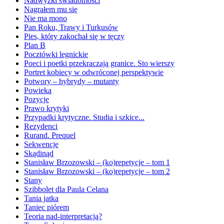
Nadwyżki świadomości
Nagrałem mu się
Nie ma mono
Pan Roku, Trawy i Turkusów
Pies, który zakochał się w tęczy
Plan B
Pocztówki legnickie
Poeci i poetki przekraczają granice. Sto wierszy
Portret kobiecy w odwróconej perspektywie
Potwory – hybrydy – mutanty
Powieka
Pozycje
Prawo krytyki
Przypadki krytyczne. Studia i szkice...
Rezydenci
Rurand. Prequel
Sekwencje
Skądinąd
Stanisław Brzozowski – (ko)repetycje – tom 1
Stanisław Brzozowski – (ko)repetycje – tom 2
Stany
Szibbolet dla Paula Celana
Tania jatka
Taniec piórem
Teoria nad-interpretacją?