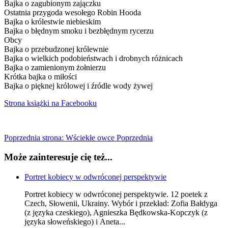
Bajka o zagubionym zajączku
Ostatnia przygoda wesołego Robin Hooda
Bajka o królestwie niebieskim
Bajka o błędnym smoku i bezbłędnym rycerzu
Obcy
Bajka o przebudzonej królewnie
Bajka o wielkich podobieństwach i drobnych różnicach
Bajka o zamienionym żołnierzu
Krótka bajka o miłości
Bajka o pięknej królowej i źródle wody żywej
Strona książki na Facebooku
Poprzednia strona: Wściekłe owce
Poprzednia
Może zainteresuje cię też...
Portret kobiecy w odwróconej perspektywie
Portret kobiecy w odwróconej perspektywie. 12 poetek z
Czech, Słowenii, Ukrainy. Wybór i przekład: Zofia Bałdyga
(z języka czeskiego), Agnieszka Będkowska-Kopczyk (z
języka słoweńskiego) i Aneta...