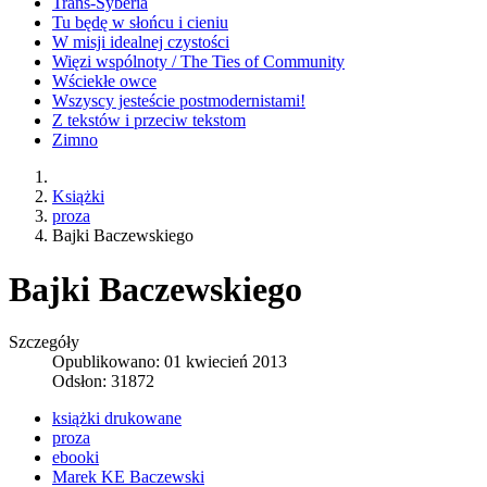
Trans-Syberia
Tu będę w słońcu i cieniu
W misji idealnej czystości
Więzi wspólnoty / The Ties of Community
Wściekłe owce
Wszyscy jesteście postmodernistami!
Z tekstów i przeciw tekstom
Zimno
Książki
proza
Bajki Baczewskiego
Bajki Baczewskiego
Szczegóły
Opublikowano: 01 kwiecień 2013
Odsłon: 31872
książki drukowane
proza
ebooki
Marek KE Baczewski