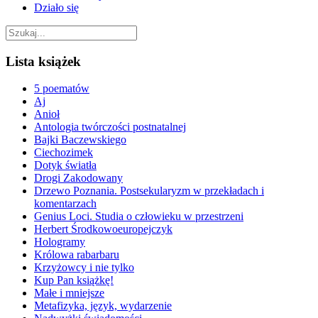
Działo się
Lista książek
5 poematów
Aj
Anioł
Antologia twórczości postnatalnej
Bajki Baczewskiego
Ciechozimek
Dotyk światła
Drogi Zakodowany
Drzewo Poznania. Postsekularyzm w przekładach i
komentarzach
Genius Loci. Studia o człowieku w przestrzeni
Herbert Środkowoeuropejczyk
Hologramy
Królowa rabarbaru
Krzyżowcy i nie tylko
Kup Pan książkę!
Małe i mniejsze
Metafizyka, język, wydarzenie