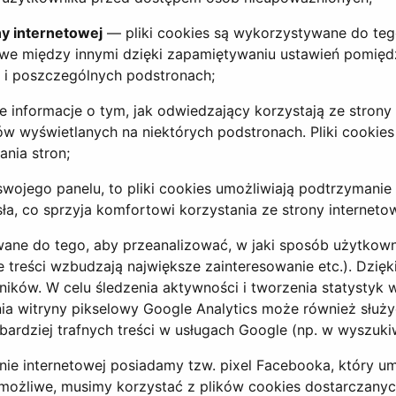
ny internetowej
— pliki cookies są wykorzystywane do tego
żliwe między innymi dzięki zapamiętywaniu ustawień pomięd
j i poszczególnych podstronach;
informacje o tym, jak odwiedzający korzystają ze strony i
ów wyświetlanych na niektórych podstronach. Pliki cookies
ania stron;
 swojego panelu, to pliki cookies umożliwiają podtrzymanie 
, co sprzyja komfortowi korzystania ze strony internetow
ane do tego, aby przeanalizować, w jaki sposób użytkownic
óre treści wzbudzają największe zainteresowanie etc.). Dzię
ników. W celu śledzenia aktywności i tworzenia statystyk 
ia witryny pikselowy Google Analytics może również służy
rdziej trafnych treści w usługach Google (np. w wyszukiwa
ie internetowej posiadamy tzw. pixel Facebooka, który um
o możliwe, musimy korzystać z plików cookies dostarczany