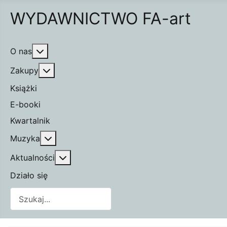
WYDAWNICTWO FA-art
Więcej o: O nas
O nas
Więcej o: Zakupy
Zakupy
Książki
E-booki
Kwartalnik
Więcej o: Muzyka
Muzyka
Więcej o: Aktualności
Aktualności
Działo się