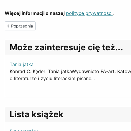
Więcej informacji o naszej
polityce prywatności
.
Poprzednia strona: Warunki sprzedaży - Zasady zwrotów
Poprzednia
Może zainteresuje cię też...
Tania jatka
Konrad C. Kęder: Tania jatkaWydawnicto FA-art. Katowi
o literaturze i życiu literackim pisane...
Lista książek