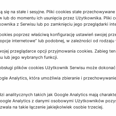
ą się na stałe i sesyjne. Pliki cookies stałe przechowyw
 lub do momentu ich usunięcia przez Użytkownika. Pliki c
wnika z Serwisu lub po zamknięciu jego przeglądarki int
kies poprzez właściwą konfigurację ustawień swojej przeg
 „opcje internetowe” lub podobnej, w zależności od rodzaju
ojej przeglądarce opcji przyjmowania cookies. Zabieg te
u lub jego wybranych funkcji.
ie obsługi plików cookies Użytkownik Serwisu może dokon
ogle Analytics, która umożliwia zbieranie i przechowywani
i analitycznych takich jak Google Analytics mają charakter
 Google Analytics z danymi osobowymi Użytkowników pozys
ala na takie łączenie jakiejkolwiek osobie trzeciej.