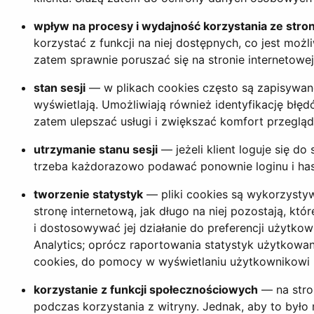
wpływ na procesy i wydajność korzystania ze stro
korzystać z funkcji na niej dostępnych, co jest mo
zatem sprawnie poruszać się na stronie internetowe
stan sesji
— w plikach cookies często są zapisywane 
wyświetlają. Umożliwiają również identyfikację błęd
zatem ulepszać usługi i zwiększać komfort przegląd
utrzymanie stanu sesji
— jeżeli klient loguje się do
trzeba każdorazowo podawać ponownie loginu i hasła
tworzenie statystyk
— pliki cookies są wykorzystyw
stronę internetową, jak długo na niej pozostają, kt
i dostosowywać jej działanie do preferencji użytkow
Analytics; oprócz raportowania statystyk użytkowan
cookies, do pomocy w wyświetlaniu użytkownikowi ba
korzystanie z funkcji społecznościowych
— na stron
podczas korzystania z witryny. Jednak, aby to był