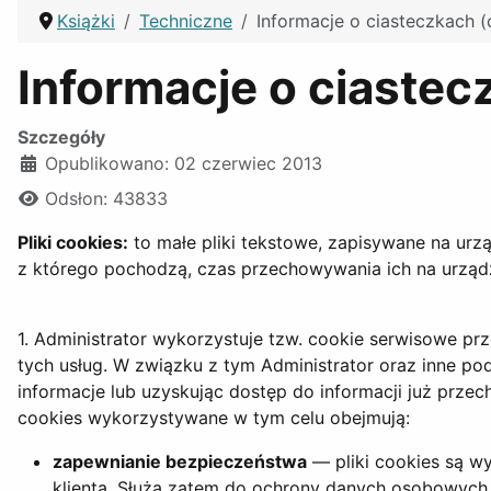
Książki
Techniczne
Informacje o ciasteczkach (
Informacje o ciastec
Szczegóły
Opublikowano: 02 czerwiec 2013
Odsłon: 43833
Pliki cookies:
to małe pliki tekstowe, zapisywane na ur
z którego pochodzą, czas przechowywania ich na urząd
1. Administrator wykorzystuje tzw. cookie serwisowe p
tych usług. W związku z tym Administrator oraz inne po
informacje lub uzyskując dostęp do informacji już prze
cookies wykorzystywane w tym celu obejmują:
zapewnianie bezpieczeństwa
— pliki cookies są w
klienta. Służą zatem do ochrony danych osobowyc