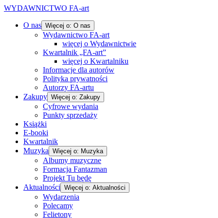
WYDAWNICTWO FA-art
O nas
Więcej o: O nas
Wydawnictwo FA-art
więcej o Wydawnictwie
Kwartalnik „FA-art”
więcej o Kwartalniku
Informacje dla autorów
Polityka prywatności
Autorzy FA-artu
Zakupy
Więcej o: Zakupy
Cyfrowe wydania
Punkty sprzedaży
Książki
E-booki
Kwartalnik
Muzyka
Więcej o: Muzyka
Albumy muzyczne
Formacja Fantazman
Projekt Tu będę
Aktualności
Więcej o: Aktualności
Wydarzenia
Polecamy
Felietony