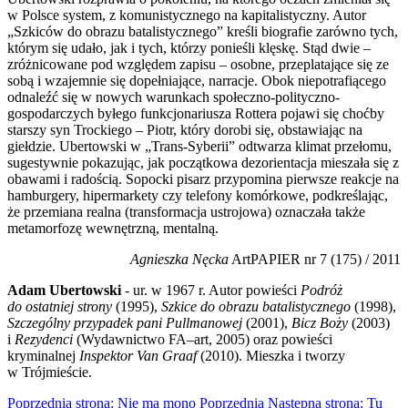
w Polsce system, z komunistycznego na kapitalistyczny. Autor
„Szkiców do obrazu batalistycznego” kreśli biografie zarówno tych,
którym się udało, jak i tych, którzy ponieśli klęskę. Stąd dwie –
zróżnicowane pod względem zapisu – osobne, przeplatające się ze
sobą i wzajemnie się dopełniające, narracje. Obok niepotrafiącego
odnaleźć się w nowych warunkach społeczno-polityczno-
gospodarczych byłego funkcjonariusza Rottera pojawi się choćby
starszy syn Trockiego – Piotr, który dorobi się, obstawiając na
giełdzie. Ubertowski w „Trans-Syberii” odtwarza klimat przełomu,
sugestywnie pokazując, jak początkowa dezorientacja mieszała się z
obawami i radością. Sopocki pisarz przypomina pierwsze reakcje na
hamburgery, hipermarkety czy telefony komórkowe, podkreślając,
że przemiana realna (transformacja ustrojowa) oznaczała także
metamorfozę wewnętrzną, mentalną.
Agnieszka Nęcka
ArtPAPIER nr 7 (175) / 2011
Adam Ubertowski
- ur. w 1967 r. Autor powieści
Podróż
do ostatniej strony
(1995),
Szkice do obrazu batalistycznego
(1998),
Szczególny przypadek pani Pullmanowej
(2001),
Bicz Boży
(2003)
i
Rezydenci
(Wydawnictwo FA–art, 2005) oraz powieści
kryminalnej
Inspektor Van Graaf
(2010). Mieszka i tworzy
w Trójmieście.
Poprzednia strona: Nie ma mono
Poprzednia
Następna strona: Tu