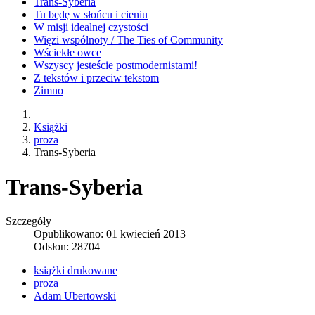
Trans-Syberia
Tu będę w słońcu i cieniu
W misji idealnej czystości
Więzi wspólnoty / The Ties of Community
Wściekłe owce
Wszyscy jesteście postmodernistami!
Z tekstów i przeciw tekstom
Zimno
Książki
proza
Trans-Syberia
Trans-Syberia
Szczegóły
Opublikowano: 01 kwiecień 2013
Odsłon: 28704
książki drukowane
proza
Adam Ubertowski