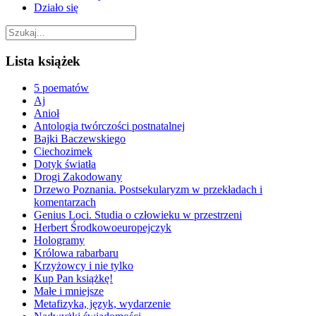
Działo się
Lista książek
5 poematów
Aj
Anioł
Antologia twórczości postnatalnej
Bajki Baczewskiego
Ciechozimek
Dotyk światła
Drogi Zakodowany
Drzewo Poznania. Postsekularyzm w przekładach i
komentarzach
Genius Loci. Studia o człowieku w przestrzeni
Herbert Środkowoeuropejczyk
Hologramy
Królowa rabarbaru
Krzyżowcy i nie tylko
Kup Pan książkę!
Małe i mniejsze
Metafizyka, język, wydarzenie