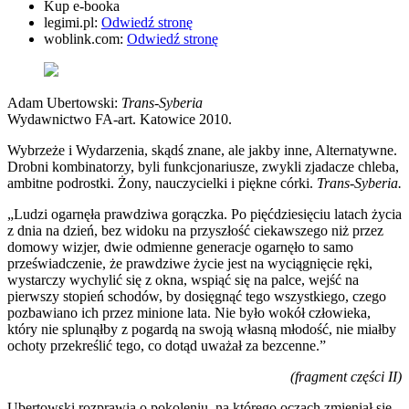
Kup e-booka
legimi.pl:
Odwiedź stronę
woblink.com:
Odwiedź stronę
Adam Ubertowski:
Trans-Syberia
Wydawnictwo FA-art. Katowice 2010.
Wybrzeże i Wydarzenia, skądś znane, ale jakby inne, Alternatywne.
Drobni kombinatorzy, byli funkcjonariusze, zwykli zjadacze chleba,
ambitne podrostki. Żony, nauczycielki i piękne córki.
Trans-Syberia.
„Ludzi ogarnęła prawdziwa gorączka. Po pięćdziesięciu latach życia
z dnia na dzień, bez widoku na przyszłość ciekawszego niż przez
domowy wizjer, dwie odmienne generacje ogarnęło to samo
przeświadczenie, że prawdziwe życie jest na wyciągnięcie ręki,
wystarczy wychylić się z okna, wspiąć się na palce, wejść na
pierwszy stopień schodów, by dosięgnąć tego wszystkiego, czego
pozbawiano ich przez minione lata. Nie było wokół człowieka,
który nie splunąłby z pogardą na swoją własną młodość, nie miałby
ochoty przekreślić tego, co dotąd uważał za bezcenne.”
(fragment części II)
Ubertowski rozprawia o pokoleniu, na którego oczach zmieniał się