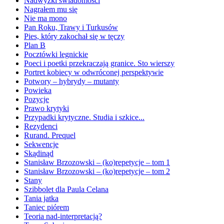
Nadwyżki świadomości
Nagrałem mu się
Nie ma mono
Pan Roku, Trawy i Turkusów
Pies, który zakochał się w tęczy
Plan B
Pocztówki legnickie
Poeci i poetki przekraczają granice. Sto wierszy
Portret kobiecy w odwróconej perspektywie
Potwory – hybrydy – mutanty
Powieka
Pozycje
Prawo krytyki
Przypadki krytyczne. Studia i szkice...
Rezydenci
Rurand. Prequel
Sekwencje
Skądinąd
Stanisław Brzozowski – (ko)repetycje – tom 1
Stanisław Brzozowski – (ko)repetycje – tom 2
Stany
Szibbolet dla Paula Celana
Tania jatka
Taniec piórem
Teoria nad-interpretacją?