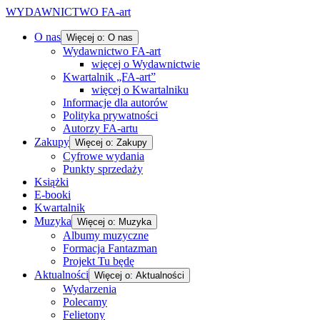
WYDAWNICTWO FA-art
O nas
Więcej o: O nas
Wydawnictwo FA-art
więcej o Wydawnictwie
Kwartalnik „FA-art”
więcej o Kwartalniku
Informacje dla autorów
Polityka prywatności
Autorzy FA-artu
Zakupy
Więcej o: Zakupy
Cyfrowe wydania
Punkty sprzedaży
Książki
E-booki
Kwartalnik
Muzyka
Więcej o: Muzyka
Albumy muzyczne
Formacja Fantazman
Projekt Tu będę
Aktualności
Więcej o: Aktualności
Wydarzenia
Polecamy
Felietony