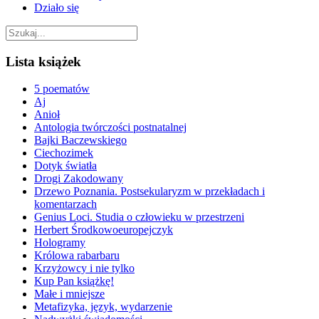
Działo się
Lista książek
5 poematów
Aj
Anioł
Antologia twórczości postnatalnej
Bajki Baczewskiego
Ciechozimek
Dotyk światła
Drogi Zakodowany
Drzewo Poznania. Postsekularyzm w przekładach i
komentarzach
Genius Loci. Studia o człowieku w przestrzeni
Herbert Środkowoeuropejczyk
Hologramy
Królowa rabarbaru
Krzyżowcy i nie tylko
Kup Pan książkę!
Małe i mniejsze
Metafizyka, język, wydarzenie