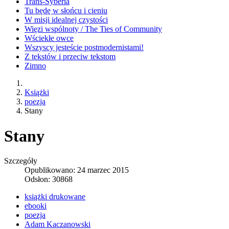
Trans-Syberia
Tu będę w słońcu i cieniu
W misji idealnej czystości
Więzi wspólnoty / The Ties of Community
Wściekłe owce
Wszyscy jesteście postmodernistami!
Z tekstów i przeciw tekstom
Zimno
Książki
poezja
Stany
Stany
Szczegóły
Opublikowano: 24 marzec 2015
Odsłon: 30868
książki drukowane
ebooki
poezja
Adam Kaczanowski