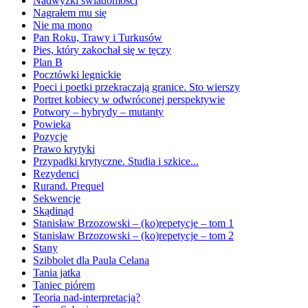
Nadwyżki świadomości
Nagrałem mu się
Nie ma mono
Pan Roku, Trawy i Turkusów
Pies, który zakochał się w tęczy
Plan B
Pocztówki legnickie
Poeci i poetki przekraczają granice. Sto wierszy
Portret kobiecy w odwróconej perspektywie
Potwory – hybrydy – mutanty
Powieka
Pozycje
Prawo krytyki
Przypadki krytyczne. Studia i szkice...
Rezydenci
Rurand. Prequel
Sekwencje
Skądinąd
Stanisław Brzozowski – (ko)repetycje – tom 1
Stanisław Brzozowski – (ko)repetycje – tom 2
Stany
Szibbolet dla Paula Celana
Tania jatka
Taniec piórem
Teoria nad-interpretacją?