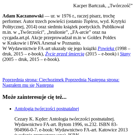
Kacper Bartczak, „Twórczość”
Adam Kaczanowski
— ur. w 1976 r., raczej pisarz, trochę
performer. Autor trzech powieści (ostatnio
Topless
, wyd. Krytyki
Politycznej, 2014) oraz siedmiu książek poetyckich. Publikował
m.in. w „Twórczości”, „brulionie”, „FA-arcie” oraz na
cycgada.art.pl. Akcje przeprowadzał m.in w Goldex Poldex
w Krakowie i BWA Arsenał w Poznaniu.
W Wydawnictwie FA-art ukazały się jego książki
Powieka
(1998 –
druk, 2015 – e-book),
Życie przed śmiercią
(2015 – e-book) i
Stany
(2005 – druk, 2015 – e-book).
Poprzednia strona: Ciechozimek
Poprzednia
Następna strona:
Nagrałem mu się
Następna
Może zainteresuje cię też...
Antologia twórczości postnatalnej
Cezary K. Kęder: Antologia twórczości postnatalnej.
Wydawnictwo FA-art. Bytom 1996, ss.232. ISBN 83-
904966-0-7. e-book: Wydawnictwo FA-art. Katowice 2013