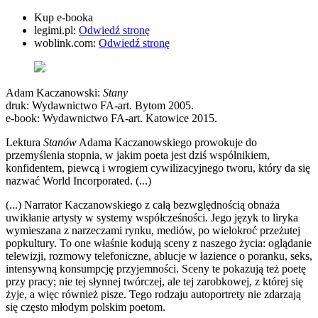
Kup e-booka
legimi.pl:
Odwiedź stronę
woblink.com:
Odwiedź stronę
Adam Kaczanowski:
Stany
druk: Wydawnictwo FA-art. Bytom 2005.
e-book: Wydawnictwo FA-art. Katowice 2015.
Lektura
Stanów
Adama Kaczanowskiego prowokuje do
przemyślenia stopnia, w jakim poeta jest dziś wspólnikiem,
konfidentem, piewcą i wrogiem cywilizacyjnego tworu, który da się
nazwać World Incorporated. (...)
(...) Narrator Kaczanowskiego z całą bezwględnością obnaża
uwikłanie artysty w systemy współcześności. Jego język to liryka
wymieszana z narzeczami rynku, mediów, po wielokroć przeżutej
popkultury. To one właśnie kodują sceny z naszego życia: oglądanie
telewizji, rozmowy telefoniczne, ablucje w łazience o poranku, seks,
intensywną konsumpcję przyjemności. Sceny te pokazują też poetę
przy pracy; nie tej słynnej twórczej, ale tej zarobkowej, z której się
żyje, a więc również pisze. Tego rodzaju autoportrety nie zdarzają
się często młodym polskim poetom.