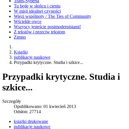
Trans-Syberia
Tu będę w słońcu i cieniu
W misji idealnej czystości
Więzi wspólnoty / The Ties of Community
Wściekłe owce
Wszyscy jesteście postmodernistami!
Z tekstów i przeciw tekstom
Zimno
Książki
publikacje naukowe
Przypadki krytyczne. Studia i szkice...
Przypadki krytyczne. Studia i
szkice...
Szczegóły
Opublikowano: 01 kwiecień 2013
Odsłon: 27714
książki drukowane
publikacje naukowe