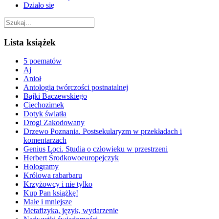
Działo się
Lista książek
5 poematów
Aj
Anioł
Antologia twórczości postnatalnej
Bajki Baczewskiego
Ciechozimek
Dotyk światła
Drogi Zakodowany
Drzewo Poznania. Postsekularyzm w przekładach i
komentarzach
Genius Loci. Studia o człowieku w przestrzeni
Herbert Środkowoeuropejczyk
Hologramy
Królowa rabarbaru
Krzyżowcy i nie tylko
Kup Pan książkę!
Małe i mniejsze
Metafizyka, język, wydarzenie