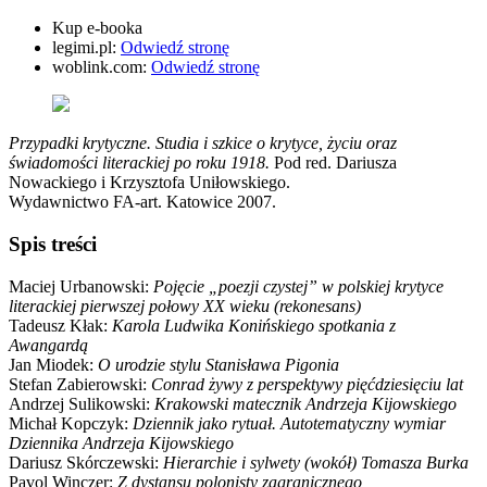
Kup e-booka
legimi.pl:
Odwiedź stronę
woblink.com:
Odwiedź stronę
Przypadki krytyczne. Studia i szkice o krytyce, życiu oraz
świadomości literackiej po roku 1918.
Pod red. Dariusza
Nowackiego i Krzysztofa Uniłowskiego.
Wydawnictwo FA-art. Katowice 2007.
Spis treści
Maciej Urbanowski:
Pojęcie „poezji czystej” w polskiej krytyce
literackiej pierwszej połowy XX wieku (rekonesans)
Tadeusz Kłak:
Karola Ludwika Konińskiego spotkania z
Awangardą
Jan Miodek:
O urodzie stylu Stanisława Pigonia
Stefan Zabierowski:
Conrad żywy z perspektywy pięćdziesięciu lat
Andrzej Sulikowski:
Krakowski matecznik Andrzeja Kijowskiego
Michał Kopczyk:
Dziennik jako rytuał. Autotematyczny wymiar
Dziennika Andrzeja Kijowskiego
Dariusz Skórczewski:
Hierarchie i sylwety (wokół) Tomasza Burka
Pavol Winczer:
Z dystansu polonisty zagranicznego