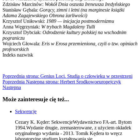
Zdzisław Marcinów:
Wokół Dnia oszusta Ireneusza Iredyńskiego
Stanisław Gębala:
Gorący, zimni i letni (na marginesie książki
Adama Zagajewskiego Obrona żarliwości)
Krzysztof Uniłowski:
1989 — inicjacja postmodernizmu
Anna Węgrzyniak:
W trybach Magdaleny Tulli
Krzysztof Dybciak:
Odrodzenie kultury polskiej na wschodnim
pograniczu
Wojciech Głowala:
Eris w Erosa przemieniona, czyli o tzw. opiniach
profesorskich
Indeks nazwisk
Poprzednia strona: Genius Loci. Studia o człowieku w przestrzeni
Poprzednia
Następna strona: Herbert Środkowoeuropejczyk
Następna
Może zainteresuje cię też...
Sekwencje
Cezary K. Kęder: SekwencjeWydawnictwo FA-art. Bytom
1994.Wydanie drugie, zremasterowane, z użyciem okładek
oryginalnego wydania - 2013. Tomik Kędera to wręcz
laboratoryjne studium kształtowania się...