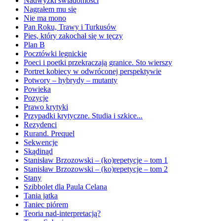
Nadwyżki świadomości
Nagrałem mu się
Nie ma mono
Pan Roku, Trawy i Turkusów
Pies, który zakochał się w tęczy
Plan B
Pocztówki legnickie
Poeci i poetki przekraczają granice. Sto wierszy
Portret kobiecy w odwróconej perspektywie
Potwory – hybrydy – mutanty
Powieka
Pozycje
Prawo krytyki
Przypadki krytyczne. Studia i szkice...
Rezydenci
Rurand. Prequel
Sekwencje
Skądinąd
Stanisław Brzozowski – (ko)repetycje – tom 1
Stanisław Brzozowski – (ko)repetycje – tom 2
Stany
Szibbolet dla Paula Celana
Tania jatka
Taniec piórem
Teoria nad-interpretacją?