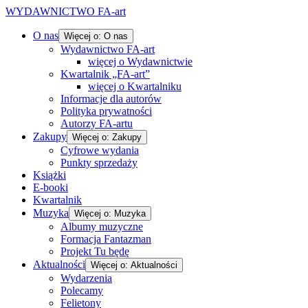
WYDAWNICTWO FA-art
O nas
Więcej o: O nas
Wydawnictwo FA-art
więcej o Wydawnictwie
Kwartalnik „FA-art”
więcej o Kwartalniku
Informacje dla autorów
Polityka prywatności
Autorzy FA-artu
Zakupy
Więcej o: Zakupy
Cyfrowe wydania
Punkty sprzedaży
Książki
E-booki
Kwartalnik
Muzyka
Więcej o: Muzyka
Albumy muzyczne
Formacja Fantazman
Projekt Tu będę
Aktualności
Więcej o: Aktualności
Wydarzenia
Polecamy
Felietony