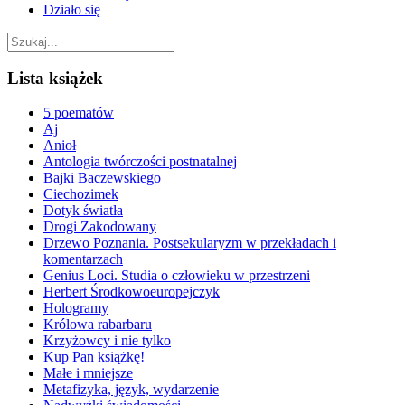
Działo się
Lista książek
5 poematów
Aj
Anioł
Antologia twórczości postnatalnej
Bajki Baczewskiego
Ciechozimek
Dotyk światła
Drogi Zakodowany
Drzewo Poznania. Postsekularyzm w przekładach i
komentarzach
Genius Loci. Studia o człowieku w przestrzeni
Herbert Środkowoeuropejczyk
Hologramy
Królowa rabarbaru
Krzyżowcy i nie tylko
Kup Pan książkę!
Małe i mniejsze
Metafizyka, język, wydarzenie