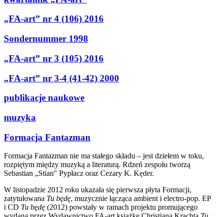
„FA-art” nr 4 (106) 2016
Sondernummer 1998
„FA-art” nr 3 (105) 2016
„FA-art” nr 3-4 (41-42) 2000
publikacje naukowe
muzyka
Formacja Fantazman
Formacja Fantazman nie ma stałego składu – jest dziełem w toku,
rozpiętym między muzyką a literaturą. Rdzeń zespołu tworzą
Sebastian „Stian" Pypłacz oraz Cezary K. Kęder.
W listopadzie 2012 roku ukazała się pierwsza płyta Formacji,
zatytułowana
Tu będę
, muzycznie łącząca ambient i electro-pop. EP
i CD
Tu będę
(2012) powstały w ramach projektu promującego
wydaną przez Wydawnictwo FA-art książkę Christiana Krachta
Tu