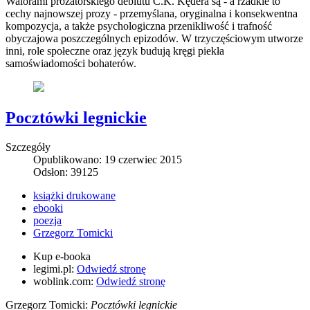
Walorami prozatorskiego debiutu C.K. Kędera są - a rzadkie to
cechy najnowszej prozy - przemyślana, oryginalna i konsekwentna
kompozycja, a także psychologiczna przenikliwość i trafność
obyczajowa poszczególnych epizodów. W trzyczęściowym utworze
inni, role społeczne oraz język budują kręgi piekła
samoświadomości bohaterów.
Pocztówki legnickie
Szczegóły
Opublikowano: 19 czerwiec 2015
Odsłon: 39125
książki drukowane
ebooki
poezja
Grzegorz Tomicki
Kup e-booka
legimi.pl:
Odwiedź stronę
woblink.com:
Odwiedź stronę
Grzegorz Tomicki:
Pocztówki legnickie