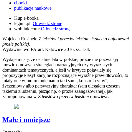
ebooki
publikacje naukowe
Kup e-booka
legimi.pl:
Odwiedź stronę
woblink.com:
Odwiedź stronę
Wojciech Rusinek:
Z tekstów i przeciw tekstom. Szkice o najnowszej
prozie polskiej.
Wydawnictwo FA-art. Katowice 2016, ss. 134.
Wydaje mi się, że ostatnie lata w polskiej prozie nie pozwalają
mówić o nowych strategiach narracyjnych czy wyrazistych
dominantach tematycznych, a jeśli w krytyce pojawiały się
propozycje klasyfikacyjne rozpoznające wyraźne prawidłowości, to
miały one w moim mniemaniu taki sam „konstrukcyjny”,
życzeniowy albo perswazyjny charakter (sam ulegałem czasem
takiemu złudzeniu, pisząc np. o prozie zaangażowanej), jak
zaproponowana w
Z tekstów i przeciw tekstom
opowieść.
Małe i mniejsze