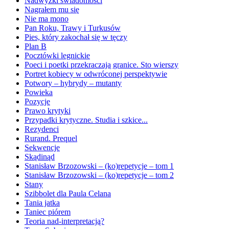
Nadwyżki świadomości
Nagrałem mu się
Nie ma mono
Pan Roku, Trawy i Turkusów
Pies, który zakochał się w tęczy
Plan B
Pocztówki legnickie
Poeci i poetki przekraczają granice. Sto wierszy
Portret kobiecy w odwróconej perspektywie
Potwory – hybrydy – mutanty
Powieka
Pozycje
Prawo krytyki
Przypadki krytyczne. Studia i szkice...
Rezydenci
Rurand. Prequel
Sekwencje
Skądinąd
Stanisław Brzozowski – (ko)repetycje – tom 1
Stanisław Brzozowski – (ko)repetycje – tom 2
Stany
Szibbolet dla Paula Celana
Tania jatka
Taniec piórem
Teoria nad-interpretacją?