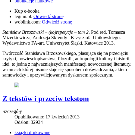
publikacje naukowe
Kup e-booka
legimi.pl:
Odwiedź stronę
woblink.com:
Odwiedź stronę
Stanisław Brzozowski – (ko)repetycje – tom 2
. Pod red. Tomasza
Mizerkiewicza, Andrzeja Skrendy i Krzysztofa Uniłowskiego.
Wydawnictwo FA-art. Uniwersytet Śląski. Katowice 2013.
Twórczość Stanisława Brzozowskiego, plasująca się na przecięciu
krytyki, powieściopisarstwa, filozofii, antropologii kultury i historii
idei, to jedna z najważniejszych manifestacji nowoczesnej literatury,
w ramach której pisanie staje się sposobem doświadczania, aktem
samowiedzy i uprzywilejowanym dyskursem społecznym.
Z tekstów i przeciw tekstom
Szczegóły
Opublikowano: 17 kwiecień 2013
Odsłon: 32934
książki drukowane