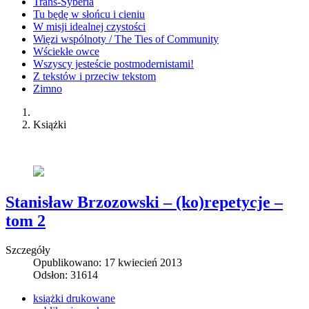
Trans-Syberia
Tu będę w słońcu i cieniu
W misji idealnej czystości
Więzi wspólnoty / The Ties of Community
Wściekłe owce
Wszyscy jesteście postmodernistami!
Z tekstów i przeciw tekstom
Zimno
Książki
Stanisław Brzozowski – (ko)repetycje –
tom 2
Szczegóły
Opublikowano: 17 kwiecień 2013
Odsłon: 31614
książki drukowane