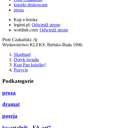
książki drukowane
proza
Kup e-booka
legimi.pl:
Odwiedź stronę
woblink.com:
Odwiedź stronę
Piotr Czakański:
Aj
Wydawnictwo KLEKS. Bielsko-Biała 1996.
Skądinąd
Dotyk światła
Kup Pan książkę!
Pozycje
Podkategorie
proza
dramat
poezja
kwartalnik „FA-art”