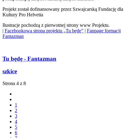
Projekt został dofinansowany przez Szwajcarską Fundację dla
Kultury Pro Helvetia
Ilustracje pochodzą z pierwotnej strony www Projektu.
|
Facebookowa strona projektu „Tu będę"
|
Fanpage formacji
Fantazman
Tu będę - Fantazman
szkice
Strona 4 z 8
1
2
3
4
5
6