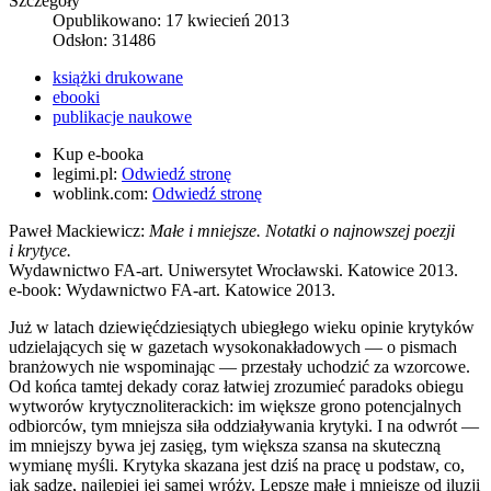
Szczegóły
Opublikowano: 17 kwiecień 2013
Odsłon: 31486
książki drukowane
ebooki
publikacje naukowe
Kup e-booka
legimi.pl:
Odwiedź stronę
woblink.com:
Odwiedź stronę
Paweł Mackiewicz:
Małe i mniejsze. Notatki o najnowszej poezji
i krytyce.
Wydawnictwo FA-art. Uniwersytet Wrocławski. Katowice 2013.
e-book: Wydawnictwo FA-art. Katowice 2013.
Już w latach dziewięćdziesiątych ubiegłego wieku opinie krytyków
udzielających się w gazetach wysokonakładowych — o pismach
branżowych nie wspominając — przestały uchodzić za wzorcowe.
Od końca tamtej dekady coraz łatwiej zrozumieć paradoks obiegu
wytworów krytycznoliterackich: im większe grono potencjalnych
odbiorców, tym mniejsza siła oddziaływania krytyki. I na odwrót —
im mniejszy bywa jej zasięg, tym większa szansa na skuteczną
wymianę myśli. Krytyka skazana jest dziś na pracę u podstaw, co,
jak sądzę, najlepiej jej samej wróży. Lepsze małe i mniejsze od iluzji