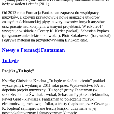
będę w słońcu i cieniu
(2011).
Od 2013 roku Formacja Fantazman zaprasza do współpracy
muzyków, z którymi przygotowuje nowe aranżacje utworów
znanych z debiutanckiej płyty, covery utworów innych artystów
oraz pracuje nad kolejnymi własnymi projektami. W roku 2014
występuje w składzie Cezary K. Kęder (wokal), Sebastian Pypłacz
(programowanie elektroniki, wokal), Piotr Sokołowski (bas, wokal)
i ogrywa materiał na przygotowywaną EP
Skomlenie.
Newsy o Formacji Fantazman
Tu będę
Projekt „Tu będę”
Książkę Christiana Krachta „Tu będę w słońcu i cieniu” (nakład
wyczerpany), wydaną w 2011 roku przez Wydawnictwo FA-art,
dopełnia projekt muzyczny „Tu będę” grupy Fantazman (w
składzie: Joanna Świdrak - wokal, Sebastian Pypłacz - elektronika,
Paweł Grad - klawisze). Fantazman to połączenie muzyki
elektronicznej, rockowej i folku, a teksty (napisane przez Cezarego
K. Kędera) są inspirowane treścią książki, utrzymane w jej
postapokaliptycznym i fantastycznym klimacie.