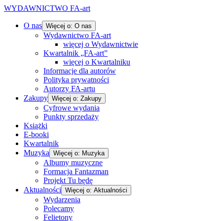
WYDAWNICTWO FA-art
O nas
Więcej o: O nas
Wydawnictwo FA-art
więcej o Wydawnictwie
Kwartalnik „FA-art”
więcej o Kwartalniku
Informacje dla autorów
Polityka prywatności
Autorzy FA-artu
Zakupy
Więcej o: Zakupy
Cyfrowe wydania
Punkty sprzedaży
Książki
E-booki
Kwartalnik
Muzyka
Więcej o: Muzyka
Albumy muzyczne
Formacja Fantazman
Projekt Tu będę
Aktualności
Więcej o: Aktualności
Wydarzenia
Polecamy
Felietony