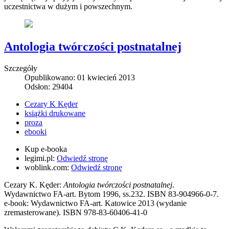
uczestnictwa w dużym i powszechnym.
Antologia twórczości postnatalnej
Szczegóły
Opublikowano: 01 kwiecień 2013
Odsłon: 29404
Cezary K Kęder
książki drukowane
proza
ebooki
Kup e-booka
legimi.pl:
Odwiedź stronę
woblink.com:
Odwiedź stronę
Cezary K. Kęder:
Antologia twórczości postnatalnej
.
Wydawnictwo FA-art. Bytom 1996, ss.232. ISBN 83-904966-0-7.
e-book: Wydawnictwo FA-art. Katowice 2013 (wydanie
zremasterowane). ISBN 978-83-60406-41-0