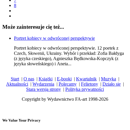
7
8
Może zainteresuje cię też...
Portret kobiecy w odwróconej perspektywie
Portret kobiecy w odwróconej perspektywie. 12 poetek z
Czech, Słowenii, Ukrainy. Wybór i przekład: Zofia Bałdyga
(z języka czeskiego), Agnieszka Będkowska-Kopczyk (z
języka słoweńskiego) i Aneta...
Start
|
O nas
|
Książki
|
E-booki
|
Kwartalnik
|
Muzyka
|
Aktualności
|
Wydarzenia
|
Polecamy
|
Felietony
|
Działo się
|
Stara wersja strony
|
Polityka prywatności
Copyright by Wydawnictwo FA-art 1998-2026
We Value Your Privacy