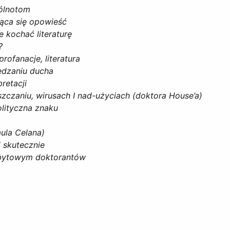
pólnotom
ząca się opowieść
e kochać literaturę
?
rofanacje, literatura
ędzaniu ducha
pretacji
zczaniu, wirusach I nad-użyciach (doktora House’a)
olityczna znaku
aula Celana)
i skutecznie
e bytowym doktorantów