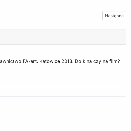
Następna stro
Następna
wnictwo FA-art. Katowice 2013. Do kina czy na film?