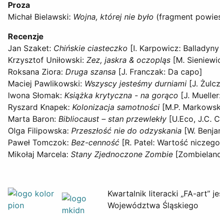
Proza
Michał Bielawski:
Wojna, której nie było
(fragment powieś
Recenzje
Jan Szaket:
Chińskie ciasteczko
[I. Karpowicz: Balladyny
Krzysztof Uniłowski:
Zez, jaskra & oczopląs
[M. Sieniewic
Roksana Ziora:
Druga szansa
[J. Franczak: Da capo]
Maciej Pawlikowski:
Wszyscy jesteśmy durniami
[J. Żulcz
Iwona Słomak:
Książka krytyczna - na gorąco
[J. Mueller
Ryszard Knapek:
Kolonizacja samotności
[M.P. Markowski
Marta Baron:
Bibliocaust – stan przewlekły
[U.Eco, J.C. C
Olga Filipowska:
Przeszłość nie do odzyskania
[W. Benja
Paweł Tomczok:
Bez-cenność
[R. Patel: Wartość niczego
Mikołaj Marcela:
Stany Zjednoczone Zombie
[Zombieland,
Kwartalnik literacki „FA-art
Województwa Śląskiego