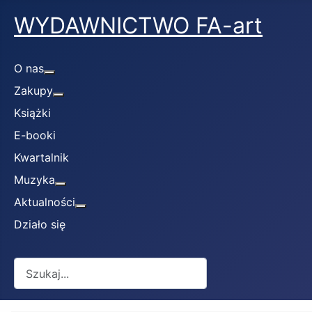
WYDAWNICTWO FA-art
O nas
Więcej o: O nas
Zakupy
Więcej o: Zakupy
Książki
E-booki
Kwartalnik
Muzyka
Więcej o: Muzyka
Aktualności
Więcej o: Aktualności
Działo się