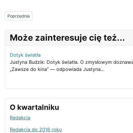
Poprzednia strona: kwartalnik „FA-art” nr 1-2 (83-84) 2011
Poprzednia
Może zainteresuje cię też...
Dotyk światła
Justyna Budzik: Dotyk światła. O zmysłowym doznawa
„Zawsze do kina” — odpowiada Justyna...
O kwartalniku
Redakcja
Redakcja do 2016 roku