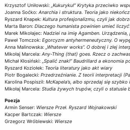
Krzysztof Uniłowski:
„Kukuryku!” Krytyka przeciwko ws
Joanna Soćko:
Anarchia i struktura. Teoria jako niekońc
Ryszard Knapek:
Kultura profesjonalizmu, czyli jak dobrz
Marta Baron:
Dlaczego humanista powinien umieć liczyć
Marek Mikołajec:
Nadziei na imię Agamben. Urządzenia, p
Paweł Tomczok:
Egorcyzm antyhermeneutyczny. O wyp
Anna Malinowska:
„Whatever works”. O dobrej i złej inter
Mikołaj Marcela:
Any-Thing (that) goes. Rzecz o zachwas
Michał Kłosiński:
„Spalić znak!” Baudrillard a ekonomia p
Ryszard Koziołek:
Teoria literatury jako akt wiary
Piotr Bogalecki:
Przedrzeźnianie. Z teorii interpretacji (P
Karolina Pospiszil:
McKapela’s, albo sprzedaj się szybko 
Mikołaj Marcela:
Studia żywych trupów, czyli o statusi
Poezja
Armin Senser:
Wiersze Przeł. Ryszard Wojnakowski
Kacper Bartczak:
Wiersze
Grzegorz Wróblewski:
Wiersze