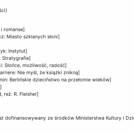
ci)
 i romanse]
z: Miasto szklanych słoni]
yk: Instytut]
: Stratygrafie]
: Słońce, możliwość, radość]
arriere: Nie myśl, że książki znikną]
min: Berlińskie dzieciństwo na przełomie wieków]
]
 reż. R. Fleisher]
” jest dofinansowywany ze środków Ministerstwa Kultury i