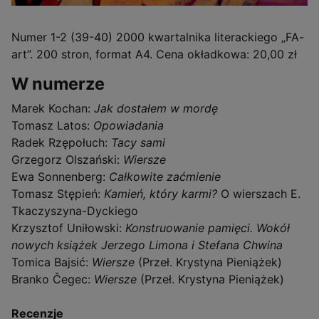
Numer 1-2 (39-40) 2000 kwartalnika literackiego „FA-
art”. 200 stron, format A4. Cena okładkowa: 20,00 zł
W numerze
Marek Kochan:
Jak dostałem w mordę
Tomasz Latos:
Opowiadania
Radek Rzępołuch:
Tacy sami
Grzegorz Olszański:
Wiersze
Ewa Sonnenberg:
Całkowite zaćmienie
Tomasz Stępień:
Kamień, który karmi?
O wierszach E.
Tkaczyszyna-Dyckiego
Krzysztof Uniłowski:
Konstruowanie pamięci. Wokół
nowych książek Jerzego Limona i Stefana Chwina
Tomica Bajsić:
Wiersze
(Przeł. Krystyna Pieniążek)
Branko Čegec:
Wiersze
(Przeł. Krystyna Pieniążek)
Recenzje