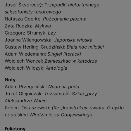
Josef Škvorecký:
Przypadki niefortunnego
saksofonisty tenorowego
Natasza Goerke:
Pożegnanie plazmy
Zyta Rudzka:
Mykwa
Grzegorz Strumyk:
Łzy
Joanna Wilengowska:
Japońska wioska
Gustaw Herling-Grudziński:
Biała noc miłości
Adam Wiedemann:
Singiel literacki
Wojciech Wencel:
Zamieszkać w katedrze
Wojciech Wilczyk:
Antologia
Noty
Adam Przegaliński:
Nuda na puda
Józef Olejniczak:
Tożsamość. Szkic „przy”
Aleksandrze Wacie
Robert Ostaszewski:
(Re-)konstrukcja świata. O cyklu
podolskim Włodzimierza Odojewskiego
Felietony