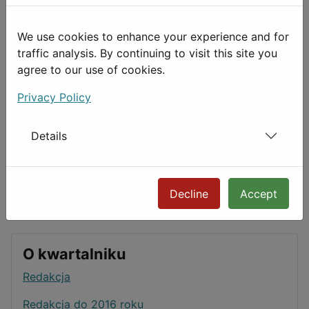
We use cookies to enhance your experience and for
Może zainteresuje cię też...
traffic analysis. By continuing to visit this site you
agree to our use of cookies.
Sekwencje
Privacy Policy
Cezary K. Kęder: SekwencjeWydawnictwo FA-art.
Bytom 1994.Wydanie drugie, zremasterowane, z
użyciem okładek oryginalnego wydania - 2013.
Details
Tomik Kędera to wręcz laboratoryjne studium
kształtowania się...
Decline
Accept
O kwartalniku
Redakcja
Redakcja do 2016 roku