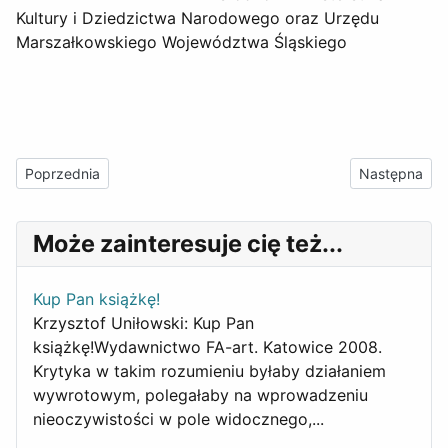
Kultury i Dziedzictwa Narodowego oraz Urzędu
Marszałkowskiego Województwa Śląskiego
Poprzednia strona: Reedycja pierwszego numeru kwartalnika „FA
Następna stro
Poprzednia
Następna
Może zainteresuje cię też...
Kup Pan książkę!
Krzysztof Uniłowski: Kup Pan
książkę!Wydawnictwo FA-art. Katowice 2008.
Krytyka w takim rozumieniu byłaby działaniem
wywrotowym, polegałaby na wprowadzeniu
nieoczywistości w pole widocznego,...