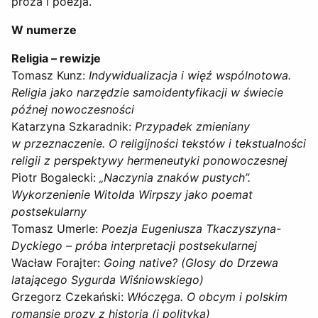
proza i poezja.
W numerze
Religia – rewizje
Tomasz Kunz:
Indywidualizacja i więź wspólnotowa.
Religia jako narzędzie samoidentyfikacji w świecie
późnej nowoczesności
Katarzyna Szkaradnik:
Przypadek zmieniany
w przeznaczenie. O religijności tekstów i tekstualności
religii z perspektywy hermeneutyki ponowoczesnej
Piotr Bogalecki:
„Naczynia znaków pustych”.
Wykorzenienie Witolda Wirpszy jako poemat
postsekularny
Tomasz Umerle:
Poezja Eugeniusza Tkaczyszyna-
Dyckiego – próba interpretacji postsekularnej
Wacław Forajter:
Going native? (Glosy do Drzewa
latającego Sygurda Wiśniowskiego)
Grzegorz Czekański:
Włóczęga. O obcym i polskim
romansie prozy z historią (i polityką)