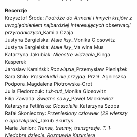
Recenzje
Krzysztof Środa:
Podróże do Armenii i innych krajów z
uwzględnieniem najbardziej interesujących obserwacji
przyrodniczych
_Kamila Czaja
Justyna Bargielska:
Małe lisy
_Monika Glosowitz
Justyna Bargielska:
Małe lisy
_Malwina Mus
Katarzyna Jakubiak:
Nieostre widzenia
_Kinga
Kasperek
Jarosław Kamiński:
Rozwiązła
_Przemysław Pieniążek
Sara Shilo:
Krasnoludki nie przyjdą
. Przeł. Agnieszka
Podpora_Magdalena Piotrowska-Grot
Julia Fiedorczuk:
tuż-tuż
_Monika Glosowitz
Filip Zawada:
Świetne sowy
_Paweł Mackiewicz
Katarzyna Fetlińska:
Glossolalia
_Katarzyna Szopa
Rafał Skonieczny:
Przeniesiony człowiek (29 wierszy
o apokalipsie)
_Jakub Skurtys
Maria Janion:
Transe, traumy, transgresje. T. 1:
Niedobre dziecię. Rozmawia Kazimiera