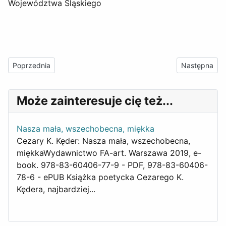
Województwa Śląskiego
Poprzednia strona: kwartalnik „FA-art” nr 4 (106) 2016
Następna stro
Poprzednia
Następna
Może zainteresuje cię też...
Nasza mała, wszechobecna, miękka
Cezary K. Kęder: Nasza mała, wszechobecna,
miękkaWydawnictwo FA-art. Warszawa 2019, e-
book. 978-83-60406-77-9 - PDF, 978-83-60406-
78-6 - ePUB Książka poetycka Cezarego K.
Kędera, najbardziej...