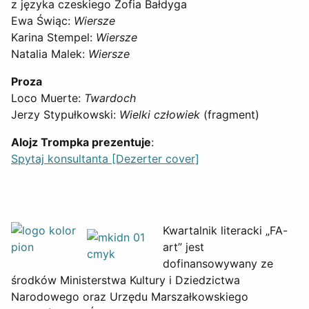
z języka czeskiego Zofia Bałdyga
Ewa Świąc:
Wiersze
Karina Stempel:
Wiersze
Natalia Malek:
Wiersze
Proza
Loco Muerte:
Twardoch
Jerzy Stypułkowski:
Wielki człowiek
(fragment)
Alojz Trompka prezentuje
:
Spytaj konsultanta [Dezerter cover]
Kwartalnik literacki „FA-
art” jest
dofinansowywany ze
środków Ministerstwa Kultury i Dziedzictwa
Narodowego oraz Urzędu Marszałkowskiego