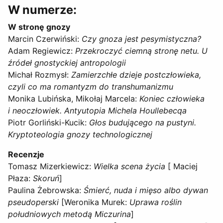
W numerze:
W stronę gnozy
Marcin Czerwiński:
Czy gnoza jest pesymistyczna?
Adam Regiewicz:
Przekroczyć ciemną stronę netu. U
źródeł gnostyckiej antropologii
Michał Rozmysł:
Zamierzchłe dzieje postczłowieka,
czyli co ma romantyzm do transhumanizmu
Monika Lubińska, Mikołaj Marcela:
Koniec człowieka
i neoczłowiek. Antyutopia Michela Houllebecqa
Piotr Gorliński-Kucik:
Głos budującego na pustyni.
Kryptoteologia gnozy technologicznej
Recenzje
Tomasz Mizerkiewicz:
Wielka scena życia
[ Maciej
Płaza:
Skoruń
]
Paulina Żebrowska:
Śmierć, nuda i mięso albo dywan
pseudoperski
[Weronika Murek:
Uprawa roślin
południowych metodą Miczurina
]