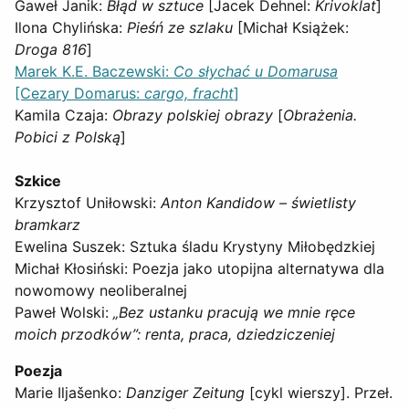
Gaweł Janik:
Błąd w sztuce
[Jacek Dehnel:
Krivoklat
]
Ilona Chylińska:
Pieśń ze szlaku
[Michał Książek:
Droga 816
]
Marek K.E. Baczewski:
Co słychać u Domarusa
[Cezary Domarus:
cargo, fracht
]
Kamila Czaja:
Obrazy polskiej obrazy
[
Obrażenia.
Pobici z Polską
]
Szkice
Krzysztof Uniłowski:
Anton Kandidow – świetlisty
bramkarz
Ewelina Suszek: Sztuka śladu Krystyny Miłobędzkiej
Michał Kłosiński: Poezja jako utopijna alternatywa dla
nowomowy neoliberalnej
Paweł Wolski:
„Bez ustanku pracują we mnie ręce
moich przodków”: renta, praca, dziedziczeniej
Poezja
Marie Iljašenko:
Danziger Zeitung
[cykl wierszy]. Przeł.