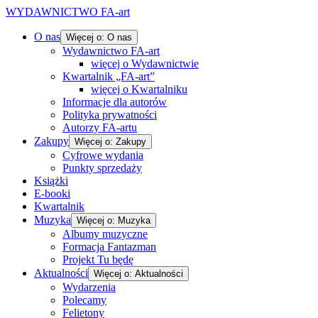
WYDAWNICTWO FA-art
O nas
Więcej o: O nas
Wydawnictwo FA-art
więcej o Wydawnictwie
Kwartalnik „FA-art”
więcej o Kwartalniku
Informacje dla autorów
Polityka prywatności
Autorzy FA-artu
Zakupy
Więcej o: Zakupy
Cyfrowe wydania
Punkty sprzedaży
Książki
E-booki
Kwartalnik
Muzyka
Więcej o: Muzyka
Albumy muzyczne
Formacja Fantazman
Projekt Tu będę
Aktualności
Więcej o: Aktualności
Wydarzenia
Polecamy
Felietony