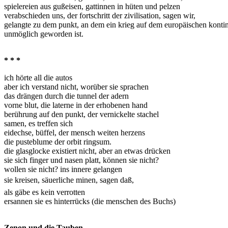
spielereien aus gußeisen, gattinnen in hüten und pelzen
verabschieden uns, der fortschritt der zivilisation, sagen wir,
gelangte zu dem punkt, an dem ein krieg auf dem europäischen konti
unmöglich geworden ist.
* * *
ich hörte all die autos
aber ich verstand nicht, worüber sie sprachen
das drängen durch die tunnel der adern
vorne blut, die laterne in der erhobenen hand
berührung auf den punkt, der vernickelte stachel
samen, es treffen sich
eidechse, büffel, der mensch weiten herzens
die pusteblume der orbit ringsum.
die glasglocke existiert nicht, aber an etwas drücken
sie sich finger und nasen platt, können sie nicht?
wollen sie nicht? ins innere gelangen
sie kreisen, säuerliche minen, sagen daß,
als gäbe es kein verrotten
ersannen sie es hinterrücks (die menschen des Buchs)
Zenon und die Tauben