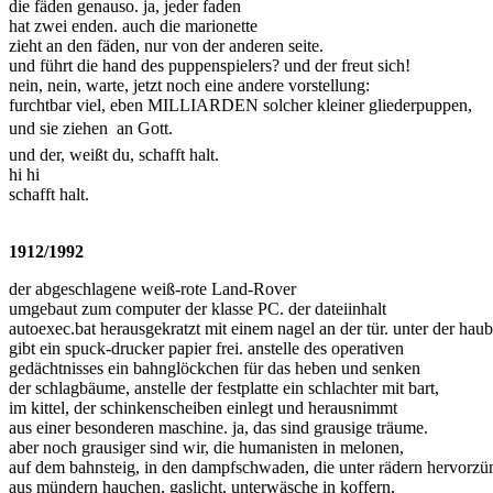
die fäden genauso. ja, jeder faden
hat zwei enden. auch die marionette
zieht an den fäden, nur von der anderen seite.
und führt die hand des puppenspielers? und der freut sich!
nein, nein, warte, jetzt noch eine andere vorstellung:
furchtbar viel, eben MILLIARDEN solcher kleiner gliederpuppen,
und sie ziehen  an Gott.
und der, weißt du, schafft halt.
hi hi
schafft halt.
1912/1992
der abgeschlagene weiß-rote Land-Rover
umgebaut zum computer der klasse PC. der dateiinhalt
autoexec.bat herausgekratzt mit einem nagel an der tür. unter der hau
gibt ein spuck-drucker papier frei. anstelle des operativen
gedächtnisses ein bahnglöckchen für das heben und senken
der schlagbäume, anstelle der festplatte ein schlachter mit bart,
im kittel, der schinkenscheiben einlegt und herausnimmt
aus einer besonderen maschine. ja, das sind grausige träume.
aber noch grausiger sind wir, die humanisten in melonen,
auf dem bahnsteig, in den dampfschwaden, die unter rädern hervorzü
aus mündern hauchen, gaslicht, unterwäsche in koffern,