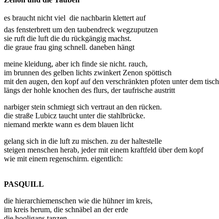
es braucht nicht viel  die nachbarin klettert auf
das fensterbrett um den taubendreck wegzuputzen
sie ruft die luft die du rückgängig machst.
die graue frau ging schnell. daneben hängt
meine kleidung, aber ich finde sie nicht. rauch,
im brunnen des gelben lichts zwinkert Zenon spöttisch
mit den augen, den kopf auf den verschränkten pfoten unter dem tisch
längs der hohle knochen des flurs, der taufrische austritt
narbiger stein schmiegt sich vertraut an den rücken.
die straße Lubicz taucht unter die stahlbrücke.
niemand merkte wann es dem blauen licht
gelang sich in die luft zu mischen. zu der haltestelle
steigen menschen herab, jeder mit einem kraftfeld über dem kopf
wie mit einem regenschirm. eigentlich:
PASQUILL
die hierarchiemenschen wie die hühner im kreis,
im kreis herum, die schnäbel an der erde
die hooligans tanzen