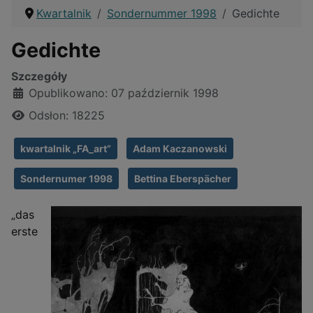
Kwartalnik
Sondernummer 1998
Gedichte
Gedichte
Szczegóły
Opublikowano: 07 październik 1998
Odsłon: 18225
kwartalnik „FA_art”
Adam Kaczanowski
Sondernumer 1998
Bettina Eberspächer
„das
erste