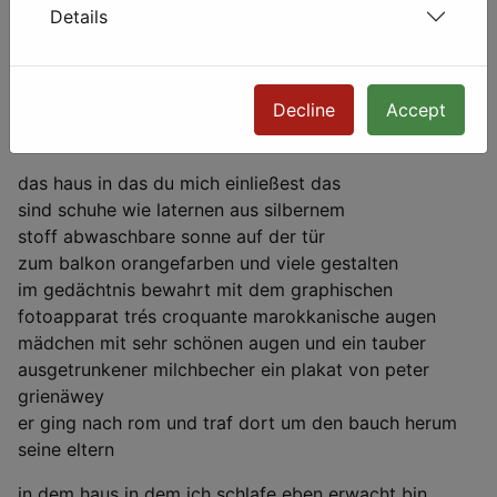
Noch ein Beweis,
Details
daß sich alles hier verändert
wie unsere Streiterei und Rückkehr zu uns selbst.
Decline
Accept
* * *
das haus in das du mich einließest das
sind schuhe wie laternen aus silbernem
stoff abwaschbare sonne auf der tür
zum balkon orangefarben und viele gestalten
im gedächtnis bewahrt mit dem graphischen
fotoapparat trés croquante marokkanische augen
mädchen mit sehr schönen augen und ein tauber
ausgetrunkener milchbecher ein plakat von peter
grienäwey
er ging nach rom und traf dort um den bauch herum
seine eltern
in dem haus in dem ich schlafe eben erwacht bin