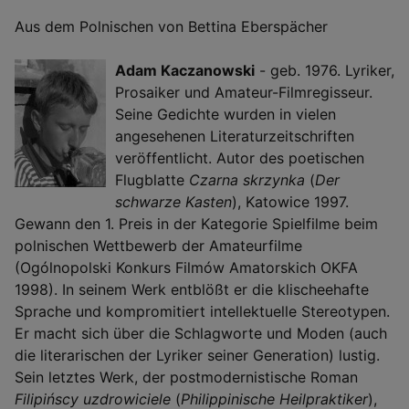
Aus dem Polnischen von Bettina Eberspächer
Adam Kaczanowski
- geb. 1976. Lyriker,
Prosaiker und Amateur-Filmregisseur.
Seine Gedichte wurden in vielen
angesehenen Literaturzeitschriften
veröffentlicht. Autor des poetischen
Flugblatte
Czarna skrzynka
(
Der
schwarze Kasten
), Katowice 1997.
Gewann den 1. Preis in der Kategorie Spielfilme beim
polnischen Wettbewerb der Amateurfilme
(Ogólnopolski Konkurs Filmów Amatorskich OKFA
1998). In seinem Werk entblößt er die klischeehafte
Sprache und kompromitiert intellektuelle Stereotypen.
Er macht sich über die Schlagworte und Moden (auch
die literarischen der Lyriker seiner Generation) lustig.
Sein letztes Werk, der postmodernistische Roman
Filipińscy uzdrowiciele
(
Philippinische Heilpraktiker
),