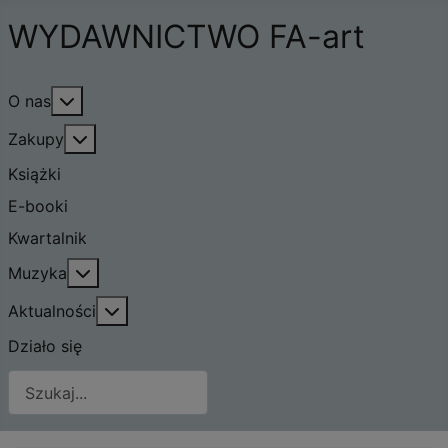
WYDAWNICTWO FA-art
Więcej o: O nas
O nas
Więcej o: Zakupy
Zakupy
Książki
E-booki
Kwartalnik
Więcej o: Muzyka
Muzyka
Więcej o: Aktualności
Aktualności
Działo się