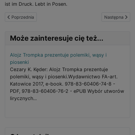
ist im Druck. Lebt in Posen.
Poprzednia strona: Distilled From Pure Grain
Następna stron
Poprzednia
Następna
Może zainteresuje cię też...
Alojz Trompka prezentuje polemiki, wąsy i
piosenki
Cezary K. Kęder: Alojz Trompka prezentuje
polemiki, wąsy i piosenki.Wydawnictwo FA-art.
Katowice 2017, e-book. 978-83-60406-74-8 -
PDF, 978-83-60406-76-2 - ePUB Wybór utworów
lirycznych...