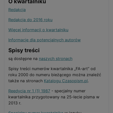
O kwartalniku
Redakcja
Redakcja do 2016 roku
Więcej informacji o kwartalniku
Informacje dla potencjalnych autorów
Spisy treści
są dostępne na
naszych stronach
Spisy treści numerów kwartalnika „FA-art” od
roku 2000 do numeru bieżącego można znaleźć
także na stronach
Katalogu Czasopism.pl
.
Reedycja nr 1 (1) 1987
- specjalny numer
kwartalnika przygotowany na 25-lecie pisma w
2013 r.