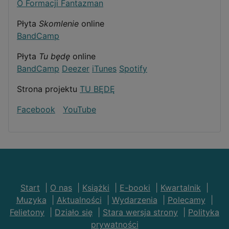
O Formacji Fantazman
Płyta
Skomlenie
online
BandCamp
Płyta
Tu będę
online
BandCamp
Deezer
iTunes
Spotify
Strona projektu
TU BĘDĘ
Facebook
YouTube
Start
|
O nas
|
Książki
|
E-booki
|
Kwartalnik
|
Muzyka
|
Aktualności
|
Wydarzenia
|
Polecamy
|
Felietony
|
Działo się
|
Stara wersja strony
|
Polityka
prywatności