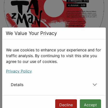
We Value Your Privacy
We use cookies to enhance your experience and for
traffic analysis. By continuing to visit this site you
agree to our use of cookies.
Zapraszamy do słuchania
Radia UWM
Privacy Policy
Fantazman w audycji Made in Poland
Details
Więcej informacji o Fantazmanie na stronie projektu
Tu będę
Decline
Accept
Poprzednia strona: Ulubiony utwór Fantazmana?
Następna str
Poprzednia
Następna