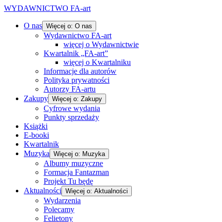
WYDAWNICTWO FA-art
O nas
Więcej o: O nas
Wydawnictwo FA-art
więcej o Wydawnictwie
Kwartalnik „FA-art”
więcej o Kwartalniku
Informacje dla autorów
Polityka prywatności
Autorzy FA-artu
Zakupy
Więcej o: Zakupy
Cyfrowe wydania
Punkty sprzedaży
Książki
E-booki
Kwartalnik
Muzyka
Więcej o: Muzyka
Albumy muzyczne
Formacja Fantazman
Projekt Tu będę
Aktualności
Więcej o: Aktualności
Wydarzenia
Polecamy
Felietony