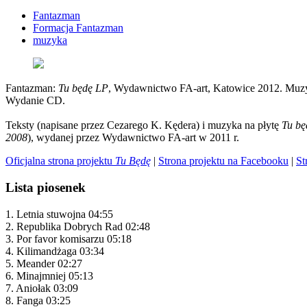
Fantazman
Formacja Fantazman
muzyka
Fantazman:
Tu będę LP
, Wydawnictwo FA-art, Katowice 2012. Muzyka
Wydanie CD.
Teksty (napisane przez Cezarego K. Kędera) i muzyka na płytę
Tu bę
2008
), wydanej przez Wydawnictwo FA-art w 2011 r.
Oficjalna strona projektu
Tu Będę
|
Strona projektu na Facebooku
|
St
Lista piosenek
1. Letnia stuwojna 04:55
2. Republika Dobrych Rad 02:48
3. Por favor komisarzu 05:18
4. Kilimandżaga 03:34
5. Meander 02:27
6. Minajmniej 05:13
7. Aniołak 03:09
8. Fanga 03:25