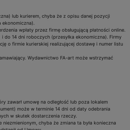
na) lub kurierem, chyba że z opisu danej pozycji
a ekonomiczna).
dzenia wpłaty przez firmę obsługującą płatności online.
 i do 14 dni roboczych (przesyłka ekonomiczna). Firmy
 o firmie kurierskiej realizującej dostawę i numer listu
zamawiający. Wydawnictwo FA-art może wstrzymać
tóry zawarł umowę na odległość lub poza lokalem
ument) może w terminie 14 dni od daty odebrania
nych w skutek dostarczenia rzeczy.
e niezmienionym, chyba że zmiana ta była konieczna
 odstąpił od Umowy.