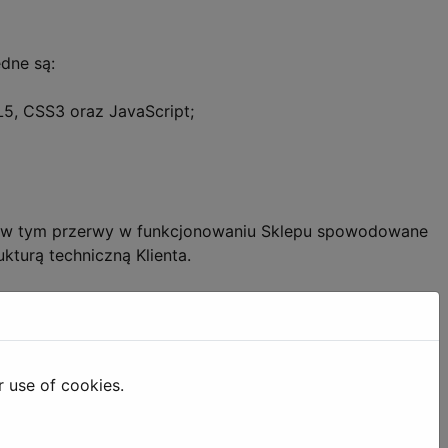
dne są:
L5, CSS3 oraz JavaScript;
a w tym przerwy w funkcjonowaniu Sklepu spowodowane
kturą techniczną Klienta.
sklep, a następnie dokonać wyboru Towaru dostępnego
r use of cookies.
e Klientowi komunikaty lub informacje.
nego wprowadzania tych samych danych i otrzymywać