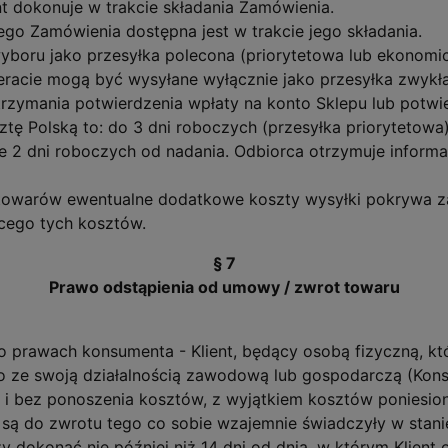
 dokonuje w trakcie składania Zamówienia.
go Zamówienia dostępna jest w trakcie jego składania.
boru jako przesyłka polecona (priorytetowa lub ekonomicz
eracie mogą być wysyłane wyłącznie jako przesyłka zwykł
zymania potwierdzenia wpłaty na konto Sklepu lub potwier
tę Polską to: do 3 dni roboczych (przesyłka priorytetowa)
 2 dni roboczych od nadania. Odbiorca otrzymuje informację
towarów ewentualne dodatkowe koszty wysyłki pokrywa 
cego tych kosztów.
§ 7
Prawo odstąpienia od umowy / zwrot towaru
 o prawach konsumenta - Klient, będący osobą fizyczną, k
o ze swoją działalnością zawodową lub gospodarczą (Kons
y i bez ponoszenia kosztów, z wyjątkiem kosztów poniesio
są do zwrotu tego co sobie wzajemnie świadczyły w stani
 dokonać nie później niż 14 dni od dnia, w którym Klient