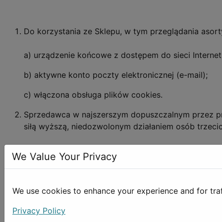
Do korzystania ze Sklepu, w tym przeglądania asor
a) urządzenie końcowe z dostępem do sieci Internet
b) aktywne konto poczty elektronicznej (e-mail);
c) włączona obsługa plików cookies.
Sprzedawca w najszerszym dopuszczalnym przez pr
siłą wyższą, niedozwolonym działaniem osób trzecich
We Value Your Privacy
W celu zawarcia umowy sprzedaży Towaru poprzez S
We use cookies to enhance your experience and for traffi
w Sklepie i złożyć elektroniczne Zamówienie, podej
Privacy Policy
Rejestracja użytkownika nie jest obowiązkowa, ale