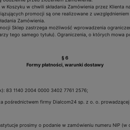
w Koszyku w chwili składania Zamówienia przez Klienta na
zujących promocji są one realizowane z uwzględnieniem 
kładania Zamówienia.
ocji Sklep zastrzega możliwość wprowadzenia ogranicz
arzy tego samego tytułu). Ograniczenia, o których mowa p
§ 6
Formy płatności, warunki dostawy
k): 83 1140 2004 0000 3402 7761 2576;
za pośrednictwem firmy Dialcom24 sp. z o. o. prowadzącej
stytucje prosimy o podanie w zamówieniu numeru NIP (w c