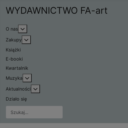
WYDAWNICTWO FA-art
Więcej o: O nas
O nas
Więcej o: Zakupy
Zakupy
Książki
E-booki
Kwartalnik
Więcej o: Muzyka
Muzyka
Więcej o: Aktualności
Aktualności
Działo się