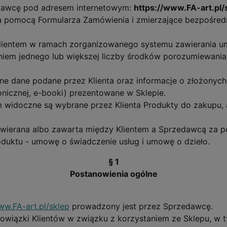
edawcę pod adresem internetowym:
https://www.FA-art.pl/
 za pomocą Formularza Zamówienia i zmierzające bezpośr
ientem w ramach zorganizowanego systemu zawierania um
niem jednego lub większej liczby środków porozumiewania 
ne dane podane przez Klienta oraz informacje o złożonyc
onicznej, e-booki) prezentowane w Sklepie.
widoczne są wybrane przez Klienta Produkty do zakupu, a 
wierana albo zawarta między Klientem a Sprzedawcą za 
oduktu - umowę o świadczenie usług i umowę o dzieło.
§ 1
Postanowienia ogólne
ww.FA-art.pl/sklep
prowadzony jest przez Sprzedawcę.
bowiązki Klientów w związku z korzystaniem ze Sklepu, w t