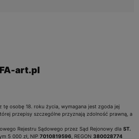
FA-art.pl
z tę osobę 18. roku życia, wymagana jest zgoda jej
órej przepisy szczególne przyznają zdolność prawną, a
owego Rejestru Sądowego przez Sąd Rejonowy dla
ST.
wym 5 000 zł, NIP
7010819596
, REGON
380028774