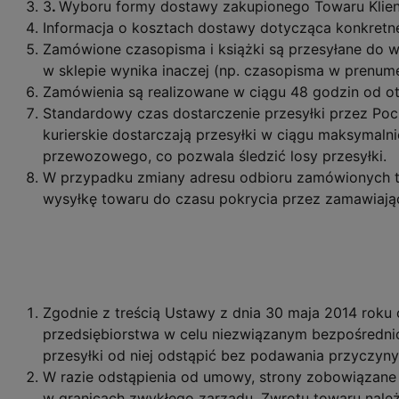
3
.
Wyboru formy dostawy zakupionego Towaru Klient
Informacja o kosztach dostawy dotycząca konkretne
Zamówione czasopisma i książki są przesyłane do wy
w sklepie wynika inaczej (np. czasopisma w prenum
Zamówienia są realizowane w ciągu 48 godzin od otr
Standardowy czas dostarczenie przesyłki przez Pocz
kurierskie dostarczają przesyłki w ciągu maksymalnie
przewozowego, co pozwala śledzić losy przesyłki.
W przypadku zmiany adresu odbioru zamówionych 
wysyłkę towaru do czasu pokrycia przez zamawiają
Zgodnie z treścią Ustawy z dnia 30 maja 2014 roku
przedsiębiorstwa w celu niezwiązanym bezpośredni
przesyłki od niej odstąpić bez podawania przyczyn
W razie odstąpienia od umowy, strony zobowiązane 
w granicach zwykłego zarządu. Zwrotu towaru należy