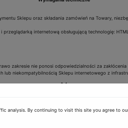
tymentu Sklepu oraz składania zamówień na Towary, niezbę
 i przeglądarką internetową obsługującą technologię: HTM
awo zakresie nie ponosi odpowiedzialności za zakłóceni
 lub niekompatybilnością Sklepu internetowego z infrastru
§ 4
Warunki realizacji Zamówienia
klep należy wejść na stronę internetową www.FA-art.pl/
c analysis. By continuing to visit this site you agree to ou
mując kolejne czynności techniczne w oparciu o wyświetlan
 zarejestrowanie się w sklepie pozwala uniknąć wielokrot