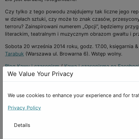
Czy tylko z tego powodu znajdujemy tak liczne jego rep
w dziełach sztuki, czy może to znak czasów, przesycon
terroru? Zainspirowani numerem „Opcji”, będziemy przyg
literackim, teatralnym i muzycznym obrazom gwałtu i p
Sobota 20 września 2014 roku, godz. 17.00, księgarnia &
Tarabuk
(Warszawa ul. Browarna 6). Wstęp wolny.
Blog Kawy i czasopism
/
Kawa i czasopisma na Faceboo
We Value Your Privacy
We use cookies to enhance your experience and for traffi
Privacy Policy
Details