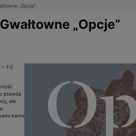
ałtowne „Opcje”
 Gwałtowne „Opcje”
 – 1-2
artość
Co prawda
cy, ale
ju
kami karmi