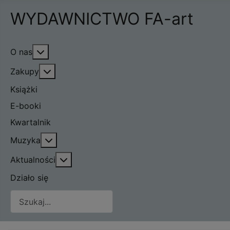
WYDAWNICTWO FA-art
Więcej o: O nas
O nas
Więcej o: Zakupy
Zakupy
Książki
E-booki
Kwartalnik
Więcej o: Muzyka
Muzyka
Więcej o: Aktualności
Aktualności
Działo się