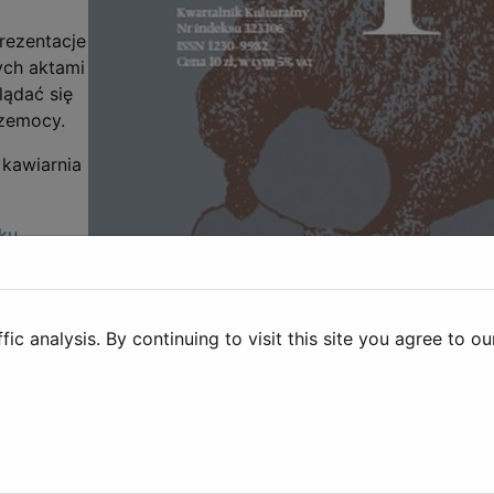
rezentacje
ych aktami
lądać się
rzemocy.
 kawiarnia
ku
c analysis. By continuing to visit this site you agree to ou