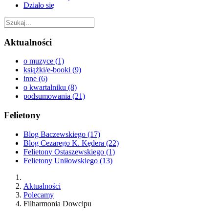
Działo się
Aktualności
o muzyce (1)
książki/e-booki (9)
inne (6)
o kwartalniku (8)
podsumowania (21)
Felietony
Blog Baczewskiego (17)
Blog Cezarego K. Kędera (22)
Felietony Ostaszewskiego (1)
Felietony Uniłowskiego (13)
Aktualności
Polecamy
Filharmonia Dowcipu