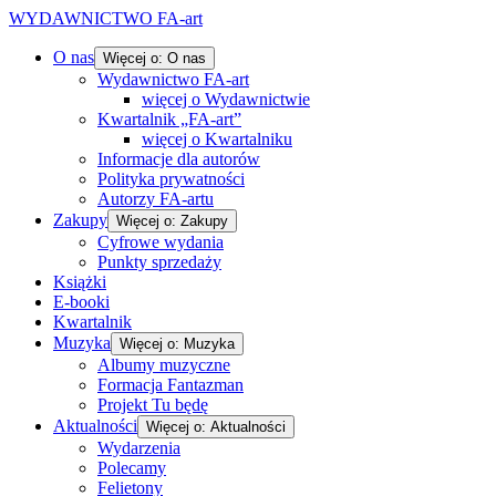
WYDAWNICTWO FA-art
O nas
Więcej o: O nas
Wydawnictwo FA-art
więcej o Wydawnictwie
Kwartalnik „FA-art”
więcej o Kwartalniku
Informacje dla autorów
Polityka prywatności
Autorzy FA-artu
Zakupy
Więcej o: Zakupy
Cyfrowe wydania
Punkty sprzedaży
Książki
E-booki
Kwartalnik
Muzyka
Więcej o: Muzyka
Albumy muzyczne
Formacja Fantazman
Projekt Tu będę
Aktualności
Więcej o: Aktualności
Wydarzenia
Polecamy
Felietony