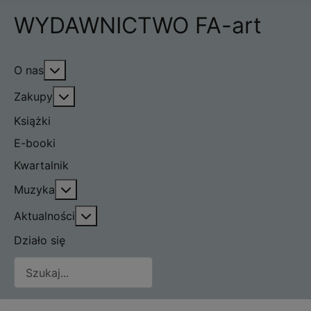
WYDAWNICTWO FA-art
Więcej o: O nas
O nas
Więcej o: Zakupy
Zakupy
Książki
E-booki
Kwartalnik
Więcej o: Muzyka
Muzyka
Więcej o: Aktualności
Aktualności
Działo się