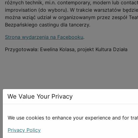
różnych technik, mi.n. contemporary, modern lub contac
improvisation (do wyboru). W trakcie warsztatów będzie
można wziąć udział w organizowanym przez zespół Tea
Bezpańskiego castingu dla tancerzy.
Strona wydarzenia na Facebooku
.
Przygotowała: Ewelina Kolasa, projekt Kultura Działa
We Value Your Privacy
We use cookies to enhance your experience and for traffi
Privacy Policy