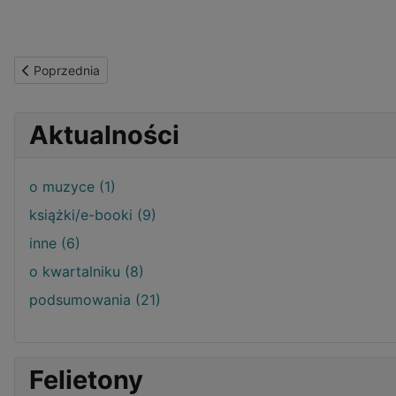
Poprzednia strona: 83. edycja Krakowskiego Salonu Poezji w Biel
Poprzednia
Aktualności
o muzyce (1)
książki/e-booki (9)
inne (6)
o kwartalniku (8)
podsumowania (21)
Felietony