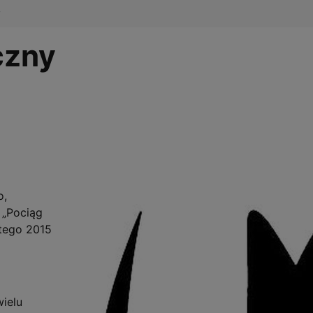
y
czny
o,
 „Pociąg
utego 2015
ielu