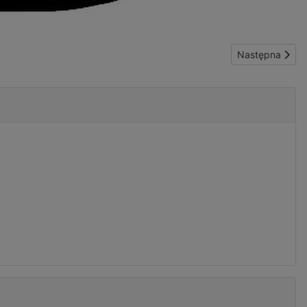
Następna stron
Następna