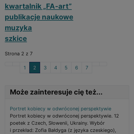
kwartalnik „FA-art”
publikacje naukowe
muzyka
szkice
Strona 2 z 7
1
2
3
4
5
6
7
Może zainteresuje cię też...
Portret kobiecy w odwróconej perspektywie
Portret kobiecy w odwróconej perspektywie. 12
poetek z Czech, Słowenii, Ukrainy. Wybór
i przekład: Zofia Bałdyga (z języka czeskiego),