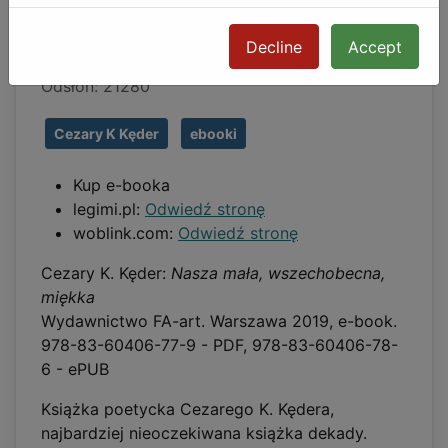
Szczegóły
Decline
Accept
Opublikowano: 28 luty 2020
Odsłon: 21280
Cezary K Kęder
ebooki
Kup e-booka
legimi.pl:
Odwiedź stronę
woblink.com:
Odwiedź stronę
Cezary K. Kęder:
Nasza mała, wszechobecna,
miękka
Wydawnictwo FA-art. Warszawa 2019, e-book.
978-83-60406-77-9 - PDF, 978-83-60406-78-
6 - ePUB
Książka poetycka Cezarego K. Kędera,
najbardziej nieoczekiwana książka dekady.