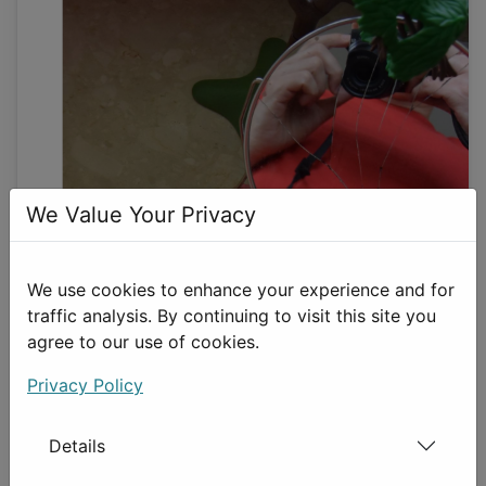
We Value Your Privacy
We use cookies to enhance your experience and for
traffic analysis. By continuing to visit this site you
agree to our use of cookies.
Privacy Policy
Nasza mała, wszechobecna,
Details
miękka