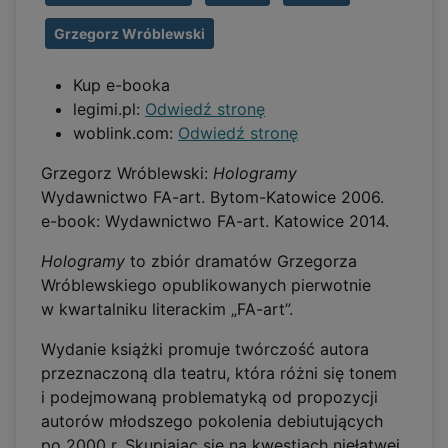
Grzegorz Wróblewski
Kup e-booka
legimi.pl:
Odwiedź stronę
woblink.com:
Odwiedź stronę
Grzegorz Wróblewski:
Hologramy
Wydawnictwo FA-art. Bytom-Katowice 2006.
e-book: Wydawnictwo FA-art. Katowice 2014.
Hologramy
to zbiór dramatów Grzegorza
Wróblewskiego opublikowanych pierwotnie
w kwartalniku literackim „FA-art”.
Wydanie książki promuje twórczość autora
przeznaczoną dla teatru, która różni się tonem
i podejmowaną problematyką od propozycji
autorów młodszego pokolenia debiutujących
po 2000 r. Skupiając się na kwestiach niełatwej