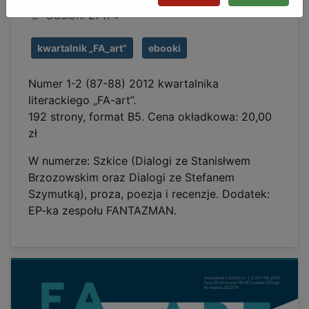
Odsłon: 27174
kwartalnik „FA_art”
ebooki
Numer 1-2 (87-88) 2012 kwartalnika
literackiego „FA-art”.
192 strony, format B5. Cena okładkowa: 20,00
zł
W numerze: Szkice (Dialogi ze Stanisłwem
Brzozowskim oraz Dialogi ze Stefanem
Szymutką), proza, poezja i recenzje. Dodatek:
EP-ka zespołu FANTAZMAN.