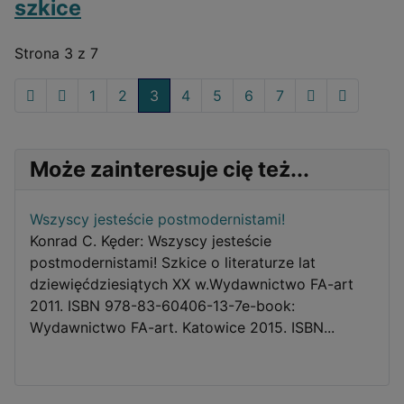
szkice
Strona 3 z 7
1
2
3
4
5
6
7
Może zainteresuje cię też...
Wszyscy jesteście postmodernistami!
Konrad C. Kęder: Wszyscy jesteście
postmodernistami! Szkice o literaturze lat
dziewięćdziesiątych XX w.Wydawnictwo FA-art
2011. ISBN 978-83-60406-13-7​e-book:
Wydawnictwo FA-art. Katowice 2015. ISBN...