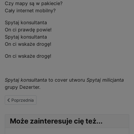
Czy mapy są w pakiecie?
Cały internet mobilny?
Spytaj konsultanta
On ci prawdę powie!
Spytaj konsultanta
On ci wskaże drogę!
On ci wskaże drogę!
Spytaj konsultanta
to cover utworu
Spytaj milicjanta
grupy Dezerter.
Poprzednia strona: Co słychać u Domarusa
Poprzednia
Może zainteresuje cię też...