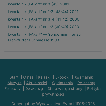
kwartalnik „FA-art” nr 3 (45) 2001
kwartalnik „FA-art” nr 1-2 (43-44) 2001
kwartalnik „FA-art” nr 3-4 (41-42) 2000
kwartalnik „FA-art” nr 1-2 (39-40) 2000
kwartalnik „FA-art” — Sondernummer zur
Frankfurter Buchmesse 1998
Start
|
O nas
|
Książki
|
E-booki
|
Kwartalnik
|
Muzyka
|
Aktualności
|
Wydarzenia
|
Polecamy
|
Felietony
|
Działo się
|
Stara wersja strony
|
Polityka
prywatności
Copyright by Wydawnictwo FA-art 1998-2026