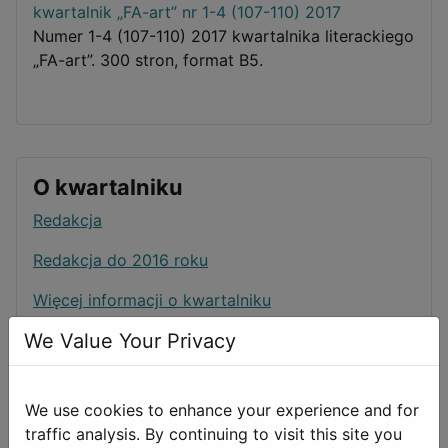
kwartalnik „FA-art” nr 1-4 (107-110) 2017
Numer 1-4 (107-110) 2017 kwartalnika literackiego
„FA-art”. 300 stron, format B5.
O kwartalniku
Redakcja
Redakcja do 2016 roku
Więcej informacji o kwartalniku
We Value Your Privacy
Informacje dla potencjalnych autorów
Spisy treści
We use cookies to enhance your experience and for
są dostępne na
naszych stronach
traffic analysis. By continuing to visit this site you